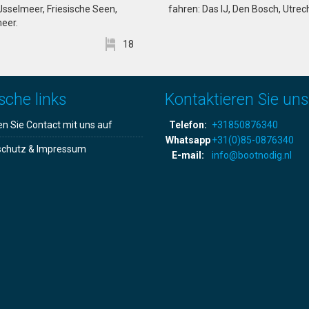
IJsselmeer, Friesische Seen,
fahren: Das IJ, Den Bosch, Utrech
eer.
18
sche links
Kontaktieren Sie uns
 Sie Contact mit uns auf
Telefon:
+31850876340
Whatsapp
+31(0)85-0876340
schutz & Impressum
E-mail:
info@bootnodig.nl