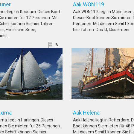
k Struner
Aak WON11
ner liegt in Koudum. Dieses Boot
Aak WON119 liegt in Monnicken
ie mieten für 12 Personen. Mit
Dieses Boot können Sie mieten 
chiff können Sie hier fahren:
Personen. Mit diesem Schiff kö
er, Friesische Seen,
hier fahren: Das IJ, IJsselmeer.
eer.
6
k Maxima
Aak Helen
ma liegt in Harlingen. Dieses
Aak Helena liegt in Rotterdam. 
nen Sie mieten für 25 Personen.
Boot können Sie mieten für 48 
em Schiff können Sie hier
Mit diesem Schiff können Sie hi