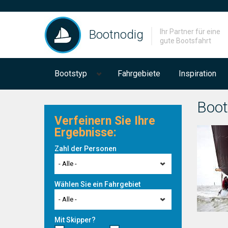
Bootnodig
Ihr Partner für eine
gute Bootsfahrt
Bootstyp
Fahrgebiete
Inspiration
Boot
Verfeinern Sie Ihre
Ergebnisse:
Zahl der Personen
- Alle -
Wählen Sie ein Fahrgebiet
- Alle -
Mit Skipper?