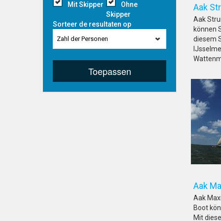
Mit Skipper
Ohne
Aa
Skipper
Aak Stru
Sorteer de resultaten op
können S
Zahl der Personen
diesem S
IJsselme
Wattenm
Toepassen
Aa
Aak Maxi
Boot kön
Mit dies