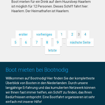
Boot mieten für ein Drink auf dem Huursloep Haarlem
ist möglich für 12 Personen. Dieses Schiff fährt hier:
Haarlem. Der Heimathafen ist Haarlem.
erster
vorheriges
1
2
3
4
5
6
7
8
9
…
nächste Seite
letste
Boot mieten bei Bootnodig
Willkommen auf Bootnodig! Hier finden Sie der kompletteste
Überblick von Booten in den Niederlanden. Durch unsere
langjährige Erfahrung und das kumulierten Netzwerk können
wir Ihnen fast immer helfen, ein Schiff zu finden, das Ihren
Bedürfnissen entspricht. Eine Bootfahrt organisieren ist sehr
einfach mit inserer Hilfe!