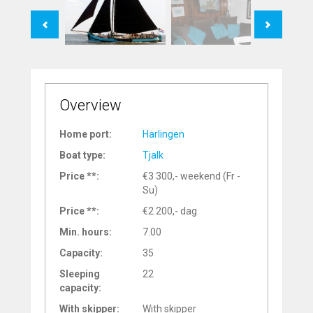
Previous
Next
Overview
Home port:
Harlingen
Boat type:
Tjalk
Price **:
€3 300,- weekend (Fr -
Su)
Price **:
€2 200,- dag
Min. hours:
7.00
Capacity:
35
Sleeping
22
capacity:
With skipper:
With skipper