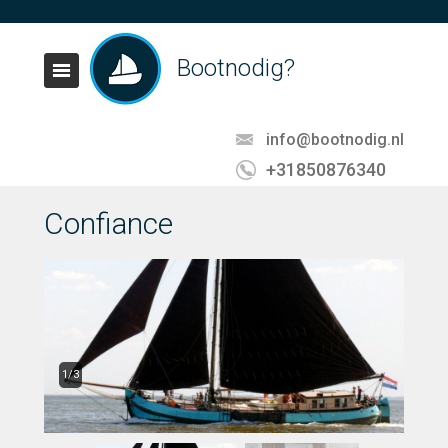
Bootnodig?
info@bootnodig.nl
+31850876340
Confiance
1/3