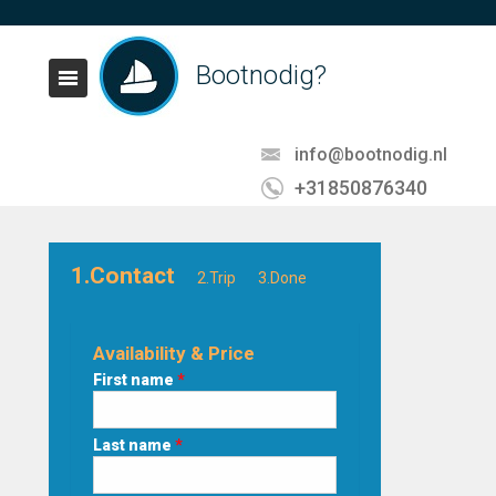
Bootnodig?
info@bootnodig.nl
+31850876340
1.Contact
2.Trip
3.Done
Availability & Price
First name
*
Last name
*