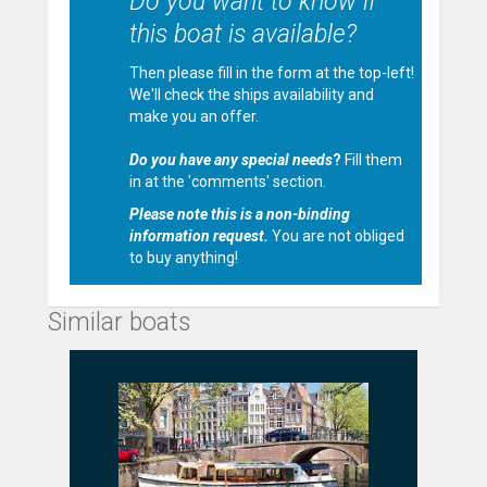
Do you want to know if
this boat is available?
Then please fill in the form at the top-left!
We'll check the ships availability and
make you an offer.
Do you have any special needs
?
Fill them
in at the 'comments' section.
Please note this is a non-binding
information request.
You are not obliged
to buy anything!
Similar boats