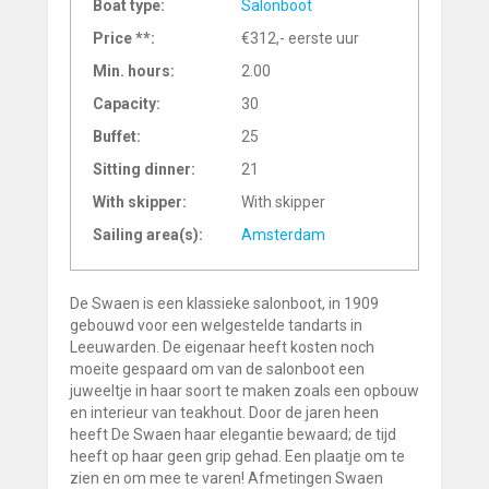
Boat type:
Salonboot
Price **:
€312,- eerste uur
Min. hours:
2.00
Capacity:
30
Buffet:
25
Sitting dinner:
21
With skipper:
With skipper
Sailing area(s):
Amsterdam
De Swaen is een klassieke salonboot, in 1909
gebouwd voor een welgestelde tandarts in
Leeuwarden. De eigenaar heeft kosten noch
moeite gespaard om van de salonboot een
juweeltje in haar soort te maken zoals een opbouw
en interieur van teakhout. Door de jaren heen
heeft De Swaen haar elegantie bewaard; de tijd
heeft op haar geen grip gehad. Een plaatje om te
zien en om mee te varen! Afmetingen Swaen