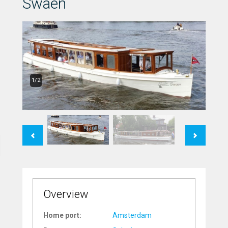
Swaen
1/2
Previous
Next
Overview
Home port:
Amsterdam