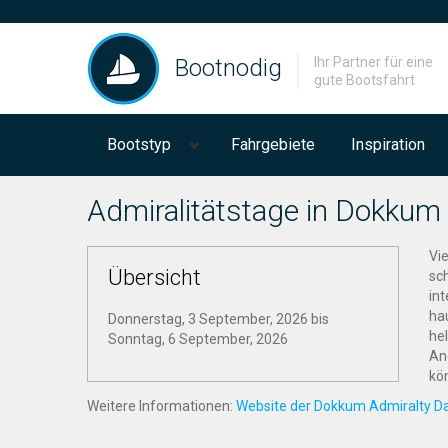
Bootnodig
Ihr Partner für eine
gute Bootsfahrt
Bootstyp
Fahrgebiete
Inspiration
Admiralitätstage in Dokkum
Vi
Übersicht
sc
in
ha
Donnerstag, 3 September, 2026
bis
he
Sonntag, 6 September, 2026
An
kö
Weitere Informationen:
Website der Dokkum Admiralty D