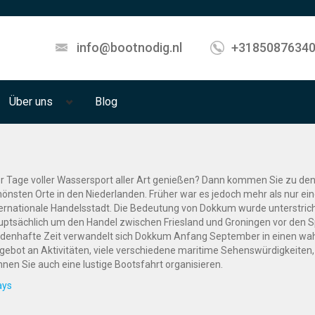
info@bootnodig.nl
+3185087634
Über uns
Blog
er Tage voller Wassersport aller Art genießen? Dann kommen Sie zu de
hönsten Orte in den Niederlanden. Früher war es jedoch mehr als nur ei
ternationale Handelsstadt. Die Bedeutung von Dokkum wurde unterstriche
uptsächlich um den Handel zwischen Friesland und Groningen vor den S
ldenhafte Zeit verwandelt sich Dokkum Anfang September in einen wahr
gebot an Aktivitäten, viele verschiedene maritime Sehenswürdigkeiten,
nnen Sie auch eine lustige Bootsfahrt organisieren.
ays