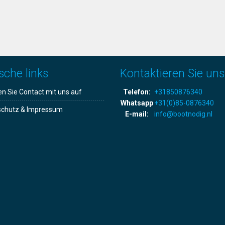
sche links
Kontaktieren Sie uns
 Sie Contact mit uns auf
Telefon:
+31850876340
Whatsapp
+31(0)85-0876340
schutz & Impressum
E-mail:
info@bootnodig.nl