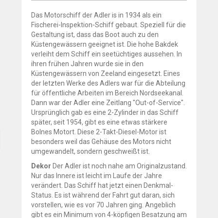
Das Motorschiff der Adler is in 1934 als ein
Fischerei-Inspektion-Schiff gebaut. Speziell für die
Gestaltung ist, dass das Boot auch zu den
Küstengewässern geeignet ist. Die hohe Bakdek
verleiht dem Schiff ein seetüchtiges aussehen. In
ihren frühen Jahren wurde sie in den
Küstengewässern von Zeeland eingesetzt. Eines
der letzten Werke des Adlers war für die Abteilung
für öffentliche Arbeiten im Bereich Nordseekanal.
Dann war der Adler eine Zeitlang "Out-of-Service".
Ursprünglich gab es eine 2-Zylinder in das Schiff
später, seit 1954, gibt es eine etwas stärkere
Bolnes Motort. Diese 2-Takt-Diesel-Motor ist
besonders weil das Gehäuse des Motors nicht
umgewandelt, sondern geschweißt ist.
Dekor
Der Adler ist noch nahe am Originalzustand.
Nur das Innere ist leicht im Laufe der Jahre
verändert. Das Schiff hat jetzt einen Denkmal-
Status. Es ist während der Fahrt gut daran, sich
vorstellen, wie es vor 70 Jahren ging. Angeblich
gibt es ein Minimum von 4-köpfigen Besatzung am