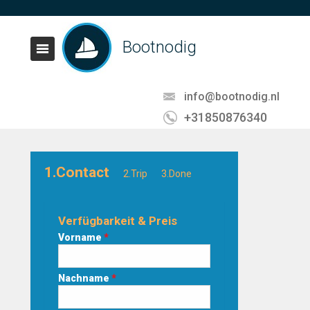
Bootnodig
info@bootnodig.nl
+31850876340
1.Contact
2.Trip
3.Done
Verfügbarkeit & Preis
Vorname
*
Nachname
*