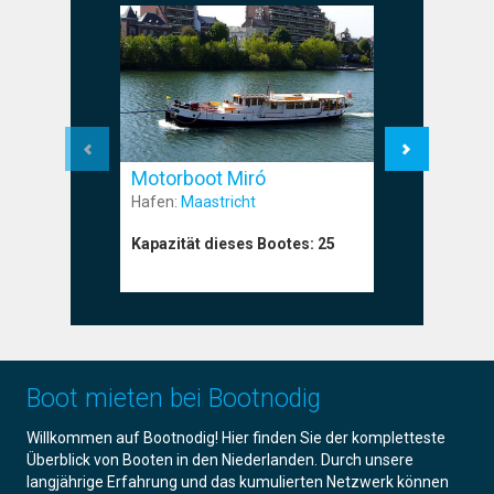
Motorboot Miró
Motorbo
Hafen:
Maastricht
Hafen:
Am
Kapazität dieses Bootes:
25
Kapazität
Boot mieten bei Bootnodig
Willkommen auf Bootnodig! Hier finden Sie der kompletteste
Überblick von Booten in den Niederlanden. Durch unsere
langjährige Erfahrung und das kumulierten Netzwerk können