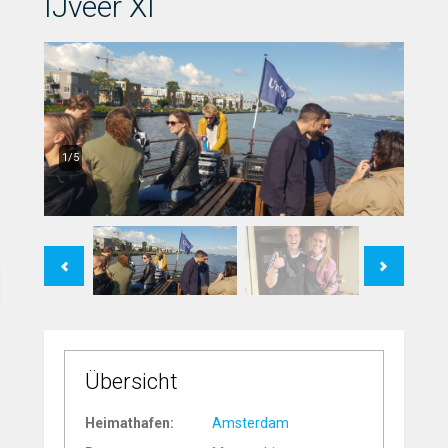
IJveer XI
1/5
Previous
Next
Übersicht
Heimathafen:
Amsterdam