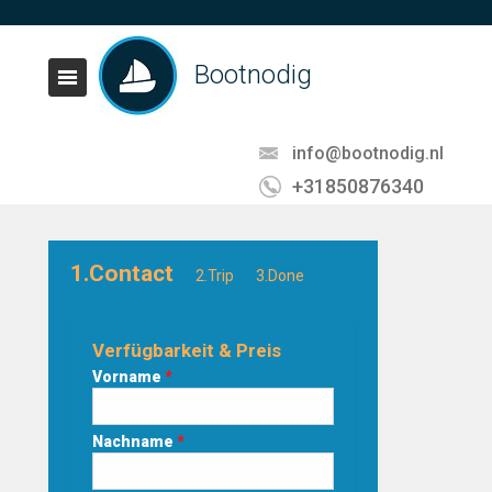
Bootnodig
info@bootnodig.nl
+31850876340
1.Contact
2.Trip
3.Done
Verfügbarkeit & Preis
Vorname
*
Nachname
*