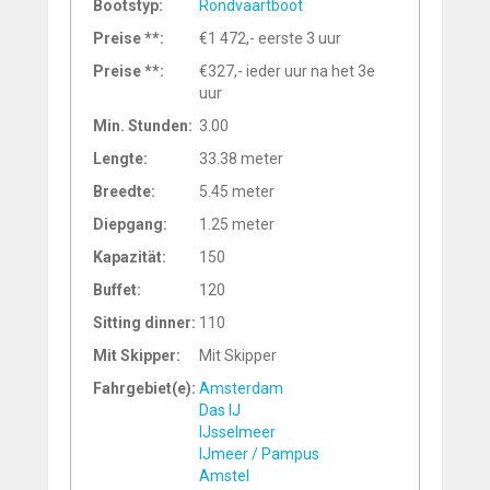
Bootstyp:
Rondvaartboot
Preise **:
€1 472,- eerste 3 uur
Preise **:
€327,- ieder uur na het 3e
uur
Min. Stunden:
3.00
Lengte:
33.38 meter
Breedte:
5.45 meter
Diepgang:
1.25 meter
Kapazität:
150
Buffet:
120
Sitting dinner:
110
Mit Skipper:
Mit Skipper
Fahrgebiet(e):
Amsterdam
Das IJ
IJsselmeer
IJmeer / Pampus
Amstel