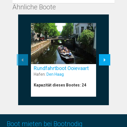
Ähnliche Boote
Rundfahrtboot Ooievaart
Rundfahr
Hafen:
Den Haag
Hafen:
Am
Kapazität dieses Bootes:
24
Kapazität
Boot mieten bei Bootnodig