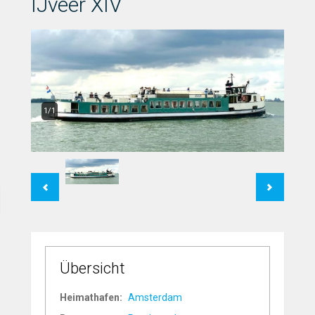
IJveer XIV
1/1
Previous
Next
Übersicht
Heimathafen:
Amsterdam