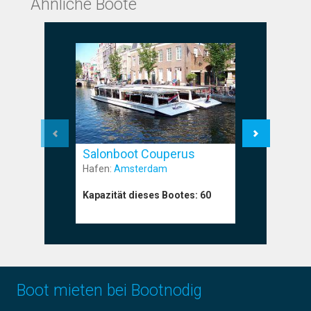
Ähnliche Boote
Salonboot Couperus
Salonbo
Hafen:
Amsterdam
Hafen:
Am
Kapazität dieses Bootes:
60
Kapazität
Boot mieten bei Bootnodig