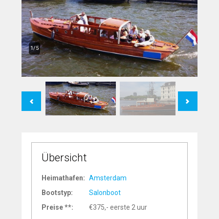
1/5
Previous
Next
Übersicht
Heimathafen:
Amsterdam
Bootstyp:
Salonboot
Preise **:
€375,- eerste 2 uur