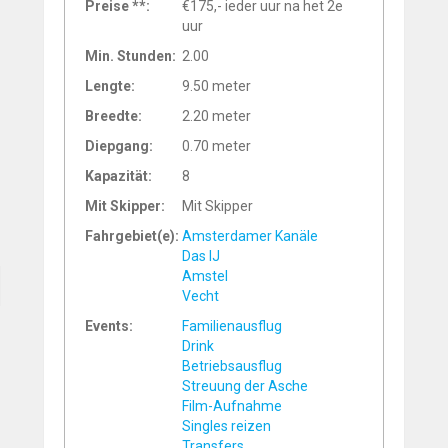
Preise **:
€175,- ieder uur na het 2e
uur
Min. Stunden:
2.00
Lengte:
9.50 meter
Breedte:
2.20 meter
Diepgang:
0.70 meter
Kapazität:
8
Mit Skipper:
Mit Skipper
Fahrgebiet(e):
Amsterdamer Kanäle
Das IJ
Amstel
Vecht
Events:
Familienausflug
Drink
Betriebsausflug
Streuung der Asche
Film-Aufnahme
Singles reizen
Transfers