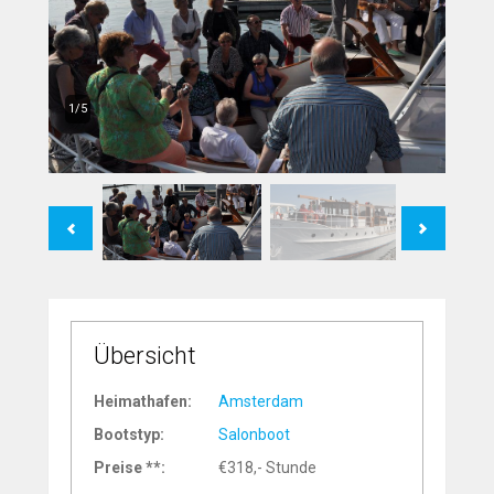
1/5
Previous
Next
Übersicht
Heimathafen:
Amsterdam
Bootstyp:
Salonboot
Preise **:
€318,- Stunde