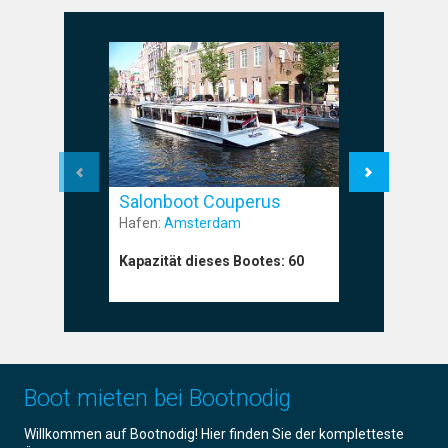
Salonboot Couperus
Salonbo
Hafen:
Amsterdam
Hafen:
Am
Kapazität dieses Bootes:
60
Kapazität
Boot mieten bei Bootnodig
Willkommen auf Bootnodig! Hier finden Sie der kompletteste