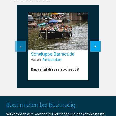
Schaluppe Barracuda
Schalup
Hafen:
Amsterdam
Hafen:
Am
Kapazität dieses Bootes:
38
Kapazität
Boot mieten bei Bootnodig
Willkommen auf Bootnodig! Hier finden Sie der kompletteste