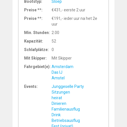
Bootstyp:
Sloep
Preise **:
€431,- eerste 2 uur
Preise **:
€191,- ieder uur na het 2e
uur
Min. Stunden:
2.00
Kapazität:
52
Schlafplätze:
0
Mit Skipper:
Mit Skipper
Fahrgebiet(e):
Amsterdam
Das IJ
Amstel
Events:
Junggeselle Party
Sitzungen
heirat
Dinieren
Familienausflug
Drink
Betriebsausflug
Fest (privat)