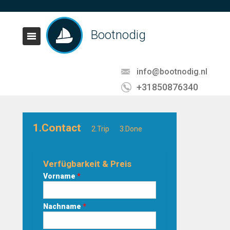
Bootnodig
info@bootnodig.nl
+31850876340
1.Contact
2.Trip
3.Done
Verfügbarkeit & Preis
Vorname
*
Nachname
*