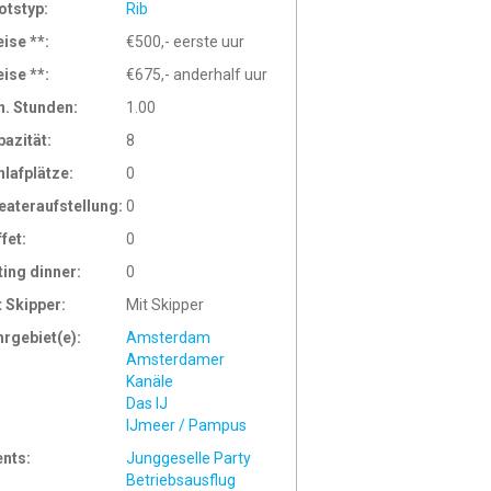
otstyp:
Rib
eise **:
€500,- eerste uur
eise **:
€675,- anderhalf uur
n. Stunden:
1.00
pazität:
8
hlafplätze:
0
eateraufstellung:
0
ffet:
0
ting dinner:
0
t Skipper:
Mit Skipper
hrgebiet(e):
Amsterdam
Amsterdamer
Kanäle
Das IJ
IJmeer / Pampus
ents:
Junggeselle Party
Betriebsausflug