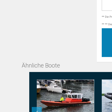
** Die P
** ** Di
Ähnliche Boote