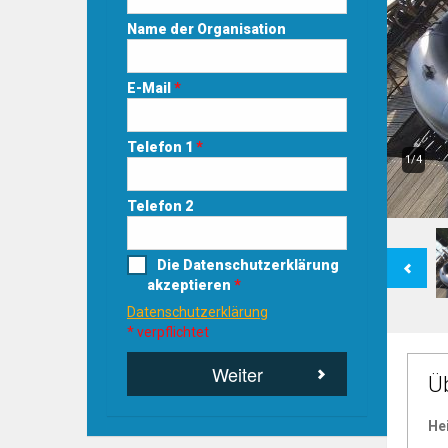
Name der Organisation
E-Mail
*
Telefon 1
*
1/4
Telefon 2
Previous
Die Datenschutzerklärung
akzeptieren
*
Datenschutzerklärung
* verpflichtet
Weiter
Ü
He