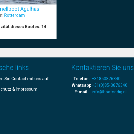
nellboot Agulhas
n:
Rotterdam
zität dieses Bootes:
14
sche links
Kontaktieren Sie uns
 Sie Contact mit uns auf
Telefon:
+31850876340
Whatsapp
+31(0)85-0876340
schutz & Impressum
E-mail:
info@bootnodig.nl