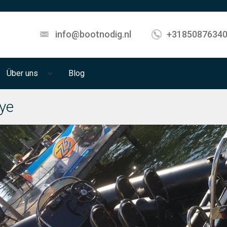
info@bootnodig.nl
+3185087634
Über uns
Blog
ye