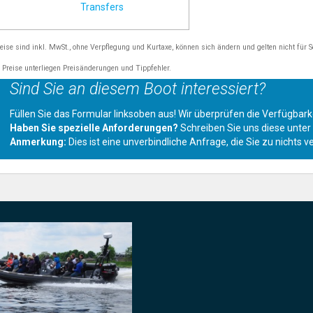
Transfers
reise sind inkl. MwSt., ohne Verpflegung und Kurtaxe, können sich ändern und gelten nicht für 
e Preise unterliegen Preisänderungen und Tippfehler.
Sind Sie an diesem Boot interessiert?
Füllen Sie das Formular linksoben aus! Wir überprüfen die Verfügba
Haben Sie spezielle Anforderungen?
Schreiben Sie uns diese unte
Anmerkung:
Dies ist eine unverbindliche Anfrage, die Sie zu nichts ve