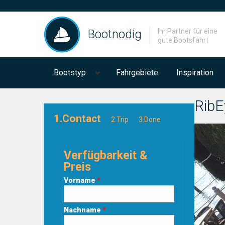
Bootnodig
Ihr Partner für eine
gute Bootsfahrt
Bootstyp
Fahrgebiete
Inspiration
RibE
1.Contact
2.Trip
3.Done
Verfügbarkeit &
Preis
Vorname
*
Nachname
*