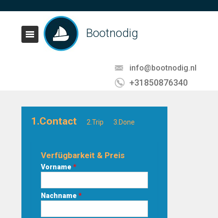
Bootnodig
info@bootnodig.nl
+31850876340
1.Contact
2.Trip
3.Done
Verfügbarkeit & Preis
Vorname
*
Nachname
*