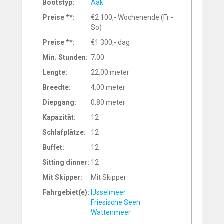
Bootstyp:
Aak
Preise **:
€2 100,- Wochenende (Fr -
So)
Preise **:
€1 300,- dag
Min. Stunden:
7.00
Lengte:
22.00 meter
Breedte:
4.00 meter
Diepgang:
0.80 meter
Kapazität:
12
Schlafplätze:
12
Buffet:
12
Sitting dinner:
12
Mit Skipper:
Mit Skipper
Fahrgebiet(e):
IJsselmeer
Friesische Seen
Wattenmeer