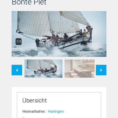
Bonte Piet
1/3
Previous
Next
Übersicht
Heimathafen:
Harlingen