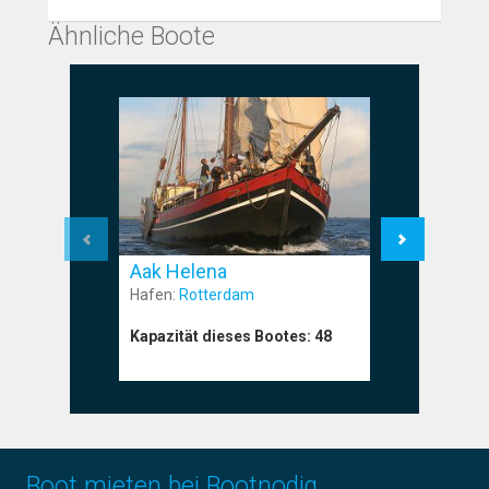
Ähnliche Boote
Aak Helena
Aak Max
Hafen:
Rotterdam
Hafen:
Har
Kapazität dieses Bootes:
48
Kapazität
Boot mieten bei Bootnodig