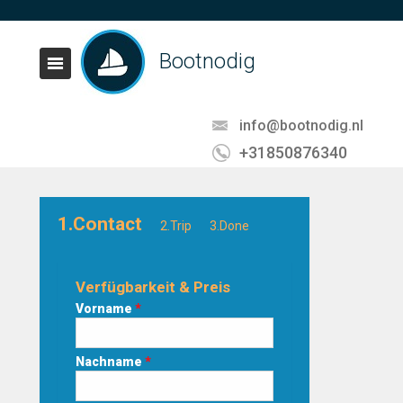
Bootnodig
info@bootnodig.nl
+31850876340
1.Contact
2.Trip
3.Done
Verfügbarkeit & Preis
Vorname
*
Nachname
*