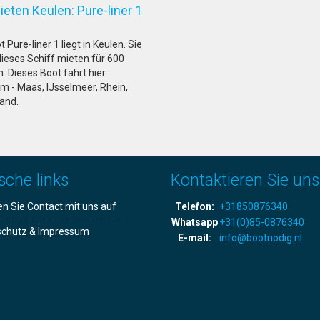
ieten Keulen: Pure-liner 1
 Pure-liner 1 liegt in Keulen. Sie
ieses Schiff mieten für 600
. Dieses Boot fährt hier:
m - Maas, IJsselmeer, Rhein,
and.
sche links
Kontaktieren Sie uns
 Sie Contact mit uns auf
Telefon:
+31850876340
Whatsapp
+31(0)85-0876340
schutz & Impressum
E-mail:
info@bootnodig.nl