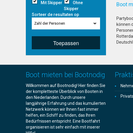
Mit Skipper
Ohne
Boot m
Skipper
Sorteer de resultaten op
Partyboot
Zahl der Personen
können d
Personen
Rotterda
Toepassen
Deutschl
Boot mieten bei Bootnodig
Prakti
Willkommen auf Bootnodig! Hier finden Sie
Nehmen
der kompletteste Überblick von Booten in
Privat
den Niederlanden. Durch unsere
langjährige Erfahrung und das kumulierten
Netzwerk können wir Ihnen fast immer
helfen, ein Schiff zu finden, das Ihren
Bedürfnissen entspricht. Eine Bootfahrt
organisieren ist sehr einfach mit inserer