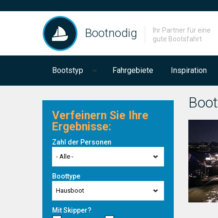
Bootnodig
Ihr Partner für eine
gute Bootsfahrt
Bootstyp
Fahrgebiete
Inspiration
Boot
Verfeinern Sie Ihre
Ergebnisse:
Zahl der Personen
- Alle -
Boottype
Hausboot
Mit Skipper?