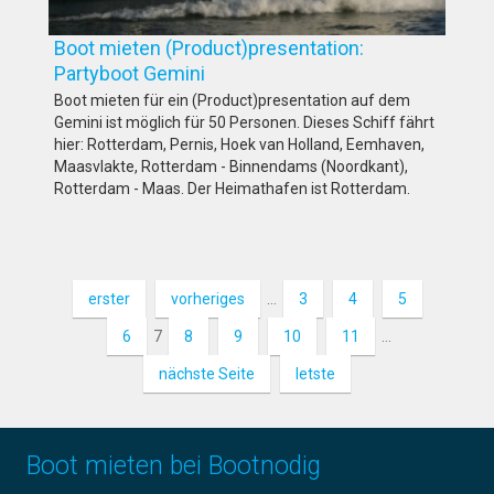
Boot mieten (Product)presentation:
Partyboot Gemini
Boot mieten für ein (Product)presentation auf dem
Gemini ist möglich für 50 Personen. Dieses Schiff fährt
hier: Rotterdam, Pernis, Hoek van Holland, Eemhaven,
Maasvlakte, Rotterdam - Binnendams (Noordkant),
Rotterdam - Maas. Der Heimathafen ist Rotterdam.
erster
vorheriges
…
3
4
5
6
7
8
9
10
11
…
nächste Seite
letste
Boot mieten bei Bootnodig