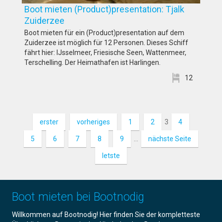
Boot mieten (Product)presentation: Tjalk
Zuiderzee
Boot mieten für ein (Product)presentation auf dem
Zuiderzee ist möglich für 12 Personen. Dieses Schiff
fährt hier: IJsselmeer, Friesische Seen, Wattenmeer,
Terschelling. Der Heimathafen ist Harlingen.
12
erster
vorheriges
1
2
3
4
5
6
7
8
9
…
nächste Seite
letste
Boot mieten bei Bootnodig
Willkommen auf Bootnodig! Hier finden Sie der kompletteste