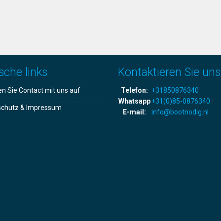
sche links
Kontaktieren Sie uns
 Sie Contact mit uns auf
Telefon:
+31850876340
Whatsapp
+31(0)85-0876340
schutz & Impressum
E-mail:
info@bootnodig.nl