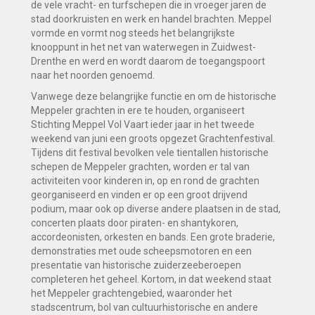
de vele vracht- en turfschepen die in vroeger jaren de
stad doorkruisten en werk en handel brachten. Meppel
vormde en vormt nog steeds het belangrijkste
knooppunt in het net van waterwegen in Zuidwest-
Drenthe en werd en wordt daarom de toegangspoort
naar het noorden genoemd.
Vanwege deze belangrijke functie en om de historische
Meppeler grachten in ere te houden, organiseert
Stichting Meppel Vol Vaart ieder jaar in het tweede
weekend van juni een groots opgezet Grachtenfestival.
Tijdens dit festival bevolken vele tientallen historische
schepen de Meppeler grachten, worden er tal van
activiteiten voor kinderen in, op en rond de grachten
georganiseerd en vinden er op een groot drijvend
podium, maar ook op diverse andere plaatsen in de stad,
concerten plaats door piraten- en shantykoren,
accordeonisten, orkesten en bands. Een grote braderie,
demonstraties met oude scheepsmotoren en een
presentatie van historische zuiderzeeberoepen
completeren het geheel. Kortom, in dat weekend staat
het Meppeler grachtengebied, waaronder het
stadscentrum, bol van cultuurhistorische en andere