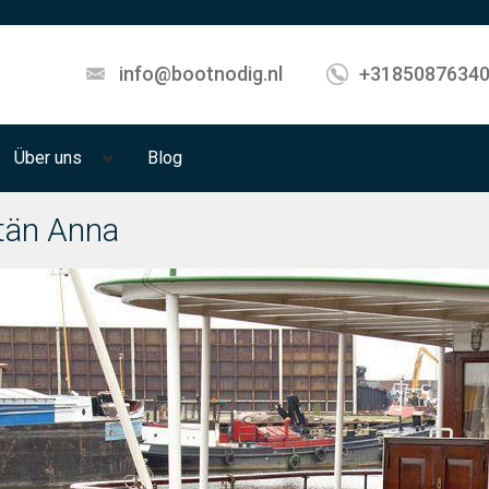
info@bootnodig.nl
+3185087634
Über uns
Blog
tän Anna