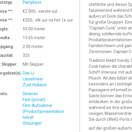
otstyp:
Partyboot
stattliche und dieses 
faszinierend während Ih
eise **:
€2 000,- eerste uur
außen ist Deck das Schi
eise **:
€250,- elk uur na het 1e uur
für große Gruppen. Eine
"Captain Cook" unter a
ngte:
59.00 meter
dining, schillernde buf
eedte:
13.65 meter
Produktpräsentationen
Familienfeiern und gan
epgang:
2.00 meter
Zeremonien. Captain Co
pazität:
325
Tradition bleibt trendy
t Skipper:
Mit Skipper
Cook haben die charakt
Schiff-Interieur mit au
hrgebiet(e):
Das IJ
Plüsch. All dies bildet
IJsselmeer
besonders an Leichtigk
Zuid-Holland
Passagiere informell in
ents:
Dinieren
Gäste können das Ento
Fest (privat)
entdecken. In der groß
Film-Aufnahme
während sie ihre schwe
(Product)presentation
riesigen Wasserverdrän
heirat
Sie durch (Welt)-Ports
Sitzungen
auf der großen außerha