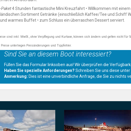
-Paket
4 Stunden fantastische Mini Kreuzfahrt • Willkommen mit einem
ländischen Sortiment Getränke (einschließlich Kaffee/Tee und Schiff We
 und warmes Buffet • zum Schluss ein überraschen Dessert serviert.
reise sind inkl. MwSt., ohne Verpflegung und Kurtaxe, können sich ändern und gelten nicht für 
e Preise unterliegen Preisänderungen und Tippfehler.
Sind Sie an diesem Boot interessiert?
Füllen Sie das Formular linksoben aus! Wir überprüfen die Verfügba
Haben Sie spezielle Anforderungen?
Schreiben Sie uns diese unte
Anmerkung:
Dies ist eine unverbindliche Anfrage, die Sie zu nichts ve