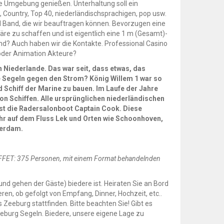
ie Umgebung genießen. Unterhaltung soll ein
 Country, Top 40, niederländischsprachigen, pop usw.
nd Band, die wir beauftragen können. Bevorzugen eine
äre zu schaffen und ist eigentlich eine 1 m (Gesamt)-
d? Auch haben wir die Kontakte. Professional Casino
r oder Animation Akteure?
 Niederlande. Das war seit, dass etwas, das
e Segeln gegen den Strom? König Willem 1 war so
 Schiff der Marine zu bauen. Im Laufe der Jahre
on Schiffen. Alle ursprünglichen niederländischen
ist die Radersalonboot Captain Cook. Diese
ehr auf dem Fluss Lek und Orten wie Schoonhoven,
terdam.
UFFET: 375 Personen, mit einem Format behandelnden
 gehen der Gäste) biedere ist. Heiraten Sie an Bord
en, ob gefolgt von Empfang, Dinner, Hochzeit, etc..
eeburg stattfinden. Bitte beachten Sie! Gibt es
eburg Segeln. Biedere, unsere eigene Lage zu