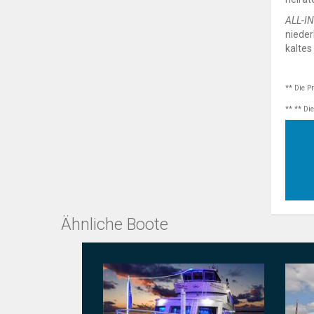
ALL-IN
nieder
kaltes
** Die P
** ** Di
Ähnliche Boote