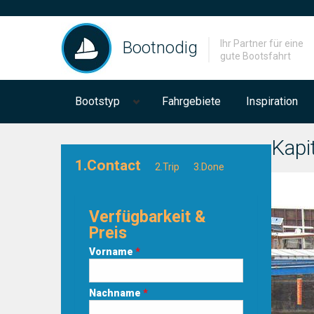
Bootnodig
Ihr Partner für eine
gute Bootsfahrt
Bootstyp
Fahrgebiete
Inspiration
Kapi
1.Contact
2.Trip
3.Done
Verfügbarkeit &
Preis
Vorname
*
Nachname
*