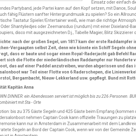
Einsatz oder einfach d
ndes Partyband, jede Partei kann auf den Kopf setzen, mit Dance, Soul,
uch fähig Flüstern sanfter Hintergrundmusik zu spielen? So ein Allrou
tische Tastatur Spieler/Entertainer weiß, wie man die richtige Atmosph
Oder Shantyliedjes oder Zeemansduo (rundum) mit einer Dixieland-Ban
oupiers, disco mit ausgezeichneten D.j., Tabelle Magier, Blitz Skizziere
ichte: nach der großen Segel, um 1817 kam der erste Raddampfer in
hen-Vergaapten selbst Zeit, denn wie könnte ein Schiff Segeln ohn
egt, dass er baute und sogar einen Royal-Raderjacht gab Befehl Rad
ert sich die Flotte der niederländischen Raddampfer nur Hunderte v
oot, das auf einer Paddel anzutreiben, wurden abgerissen und das 
salonboot war Teil einer Flotte von 6 Raderschepen, die Linienverk
stol, Bergambacht, Nieuw-Lekkerland usw. gepflegt. Bund mit Rot
ität Kapitän Anna
WN DINNER: ein Abendessen serviert ist möglich bis zu 226 Personen. B
ombiniert mit Sta - Orte
tion: bis zu 375 Gäste Segeln und 425 Gäste beim Empfang (kommen und
dersalonboot nehmen Captain Cook kann offizielle Trauungen zu platzier
remonie kann nur in Amsterdam in Zusammenarbeit mit dem Landkreis Z
ratete Segeln an Bord der Captain Cook, wenn wir von der Gemeinde Ze
en ist in Amsterdam.