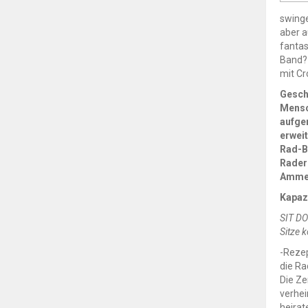
swinge
aber a
fantas
Band? 
mit Cr
Gesch
Mensc
aufger
erweit
Rad-B
Rader
Ammer
Kapaz
SIT DO
Sitze k
-Rezep
die Ra
Die Ze
verhei
heirat