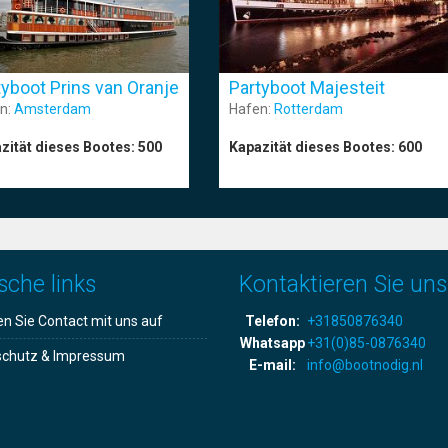
tyboot Prins van Oranje
Partyboot Majesteit
n:
Amsterdam
Hafen:
Rotterdam
zität dieses Bootes:
500
Kapazität dieses Bootes:
600
sche links
Kontaktieren Sie uns
 Sie Contact mit uns auf
Telefon:
+31850876340
Whatsapp
+31(0)85-0876340
schutz & Impressum
E-mail:
info@bootnodig.nl