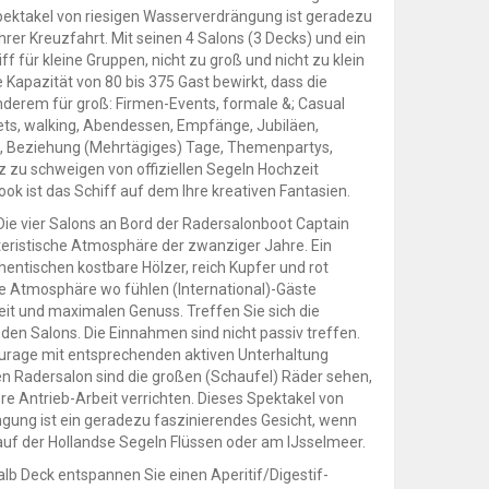
Spektakel von riesigen Wasserverdrängung ist geradezu
rer Kreuzfahrt. Mit seinen 4 Salons (3 Decks) und ein
ff für kleine Gruppen, nicht zu groß und nicht zu klein
 Kapazität von 80 bis 375 Gast bewirkt, dass die
nderem für groß: Firmen-Events, formale &; Casual
fets, walking, Abendessen, Empfänge, Jubiläen,
, Beziehung (Mehrtägiges) Tage, Themenpartys,
z zu schweigen von offiziellen Segeln Hochzeit
ok ist das Schiff auf dem Ihre kreativen Fantasien.
. Die vier Salons an Bord der Radersalonboot Captain
eristische Atmosphäre der zwanziger Jahre. Ein
thentischen kostbare Hölzer, reich Kupfer und rot
 die Atmosphäre wo fühlen (International)-Gäste
eit und maximalen Genuss. Treffen Sie sich die
 den Salons. Die Einnahmen sind nicht passiv treffen.
urage mit entsprechenden aktiven Unterhaltung
en Radersalon sind die großen (Schaufel) Räder sehen,
re Antrieb-Arbeit verrichten. Dieses Spektakel von
gung ist ein geradezu faszinierendes Gesicht, wenn
 auf der Hollandse Segeln Flüssen oder am IJsselmeer.
lb Deck entspannen Sie einen Aperitif/Digestif-