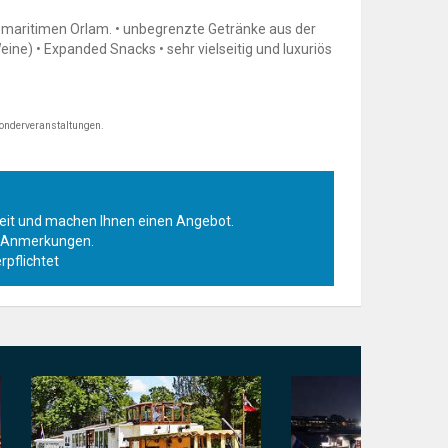
 maritimen Orlam. • unbegrenzte Getränke aus der
ine) • Expanded Snacks • sehr vielseitig und luxuriös
Sonderveranstaltungen.
rkeit und machen Ihnen einen Angebot.
r Anmerkungen.
rpflichtet