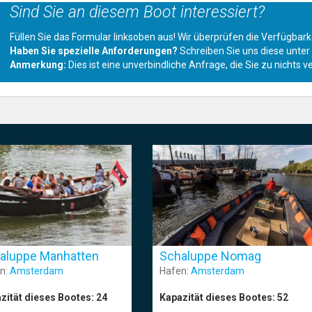
Sind Sie an diesem Boot interessiert?
Füllen Sie das Formular linksoben aus! Wir überprüfen die Verfügba
Haben Sie spezielle Anforderungen?
Schreiben Sie uns diese unte
Anmerkung:
Dies ist eine unverbindliche Anfrage, die Sie zu nichts ve
aluppe Manhatten
Schaluppe Nomag
n:
Amsterdam
Hafen:
Amsterdam
zität dieses Bootes:
24
Kapazität dieses Bootes:
52