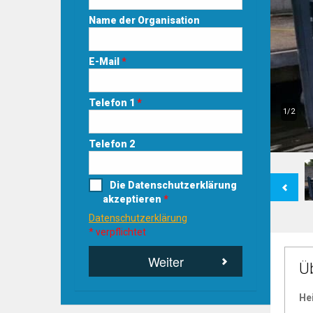
Name der Organisation
E-Mail
*
Telefon 1
*
1/2
Telefon 2
Previous
Die Datenschutzerklärung
akzeptieren
*
Datenschutzerklärung
* verpflichtet
Weiter
Ü
He