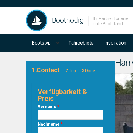
Bootnodig
Ihr Partner für eine
gute Bootsfahrt
Bootstyp
Fahrgebiete
Inspiration
Harr
1.Contact
2.Trip
3.Done
Verfügbarkeit &
Preis
Vorname
*
Nachname
*