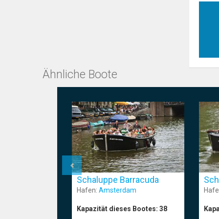
Ähnliche Boote
Schaluppe Barracuda
Sch
Hafen:
Amsterdam
Hafe
Kapazität dieses Bootes:
38
Kapa