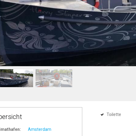
Toilette
bersicht
imathafen:
Amsterdam