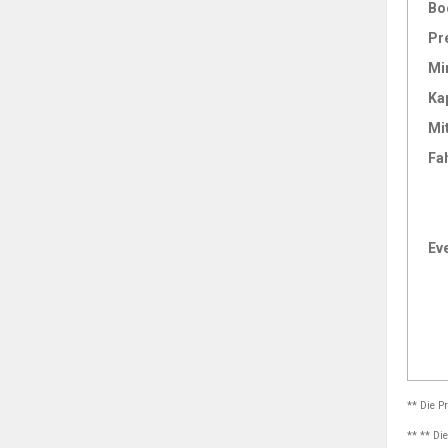
Bo
Pr
Mi
Ka
Mi
Fa
Ev
** Die P
** ** Di