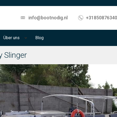
info@bootnodig.nl
+3185087634
Über uns
Blog
y Slinger