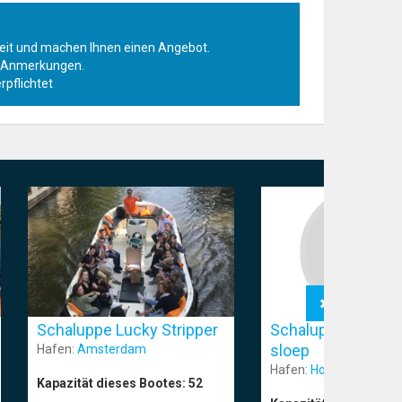
rkeit und machen Ihnen einen Angebot.
r Anmerkungen.
rpflichtet
Schaluppe Lucky Stripper
Schaluppe Elektri
sloep
Hafen:
Amsterdam
Hafen:
Hoorn
Kapazität dieses Bootes:
52