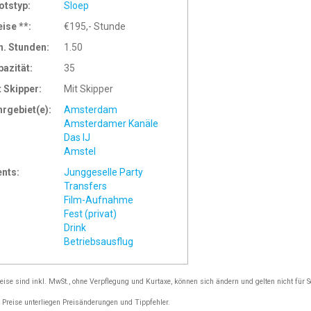
otstyp:
Sloep
eise **:
€195,- Stunde
n. Stunden:
1.50
pazität:
35
t Skipper:
Mit Skipper
hrgebiet(e):
Amsterdam
Amsterdamer Kanäle
Das IJ
Amstel
ents:
Junggeselle Party
Transfers
Film-Aufnahme
Fest (privat)
Drink
Betriebsausflug
reise sind inkl. MwSt., ohne Verpflegung und Kurtaxe, können sich ändern und gelten nicht für 
e Preise unterliegen Preisänderungen und Tippfehler.