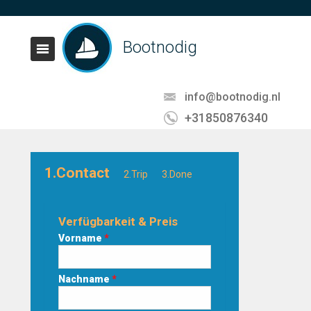
Bootnodig
info@bootnodig.nl
+31850876340
1.Contact
2.Trip
3.Done
Verfügbarkeit & Preis
Vorname
*
Nachname
*