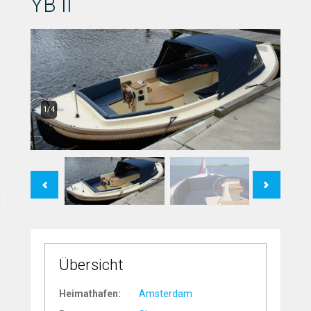
YB II
1/4
Previous
Next
Übersicht
Heimathafen:
Amsterdam