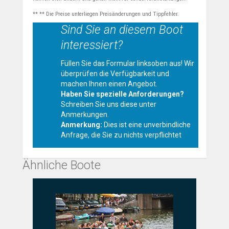
** ** Die Preise unterliegen Preisänderungen und Tippfehler.
Sind Sie an diesem Boot
interessiert?
Füllen Sie das Formular linksoben aus! Wir
überprüfen die Verfügbarkeit und
machen Ihnen einen Angebot.
Haben Sie spezielle Anforderungen?
Schreiben Sie uns diese unter
Anmerkungen.
Anmerkung:
Dies ist eine unverbindliche
Anfrage, die Sie zu nichts verpflichtet
Ähnliche Boote