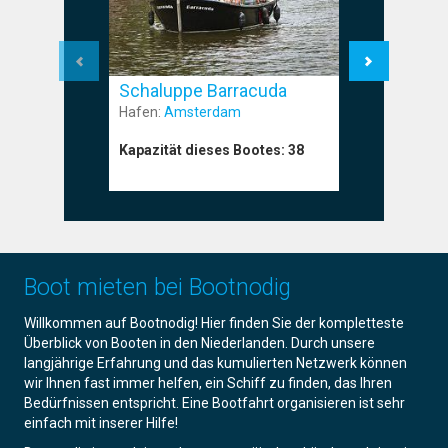
Schaluppe Barracuda
Schalup
Hafen:
Amsterdam
Hafen:
Am
Kapazität dieses Bootes:
38
Kapazität
Boot mieten bei Bootnodig
Willkommen auf Bootnodig! Hier finden Sie der kompletteste
Überblick von Booten in den Niederlanden. Durch unsere
langjährige Erfahrung und das kumulierten Netzwerk können
wir Ihnen fast immer helfen, ein Schiff zu finden, das Ihren
Bedürfnissen entspricht. Eine Bootfahrt organisieren ist sehr
einfach mit inserer Hilfe!