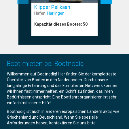
Klipper 
Klipper Pelikaan
Hafen:
Le
Hafen:
Harlingen
Kapazität
Kapazität dieses Bootes:
50
Boot mieten bei Bootnodig
Willkommen auf Bootnodig! Hier finden Sie der kompletteste
Überblick von Booten in den Niederlanden. Durch unsere
langjährige Erfahrung und das kumulierten Netzwerk können
wir Ihnen fast immer helfen, ein Schiff zu finden, das Ihren
Bedürfnissen entspricht. Eine Bootfahrt organisieren ist sehr
einfach mit inserer Hilfe!
Bootnodig ist auch in anderen europäischen Ländern aktiv, wie
Griechenland und Deutschland. Wenn Sie spezielle
Anforderungen haben, kontaktieren Sie uns bitte.