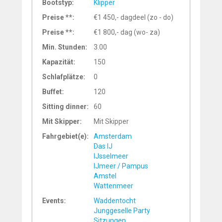
Bootstyp:
Klipper
Preise **:
€1 450,- dagdeel (zo - do)
Preise **:
€1 800,- dag (wo- za)
Min. Stunden:
3.00
Kapazität:
150
Schlafplätze:
0
Buffet:
120
Sitting dinner:
60
Mit Skipper:
Mit Skipper
Fahrgebiet(e):
Amsterdam
Das IJ
IJsselmeer
IJmeer / Pampus
Amstel
Wattenmeer
Events:
Waddentocht
Junggeselle Party
Sitzungen