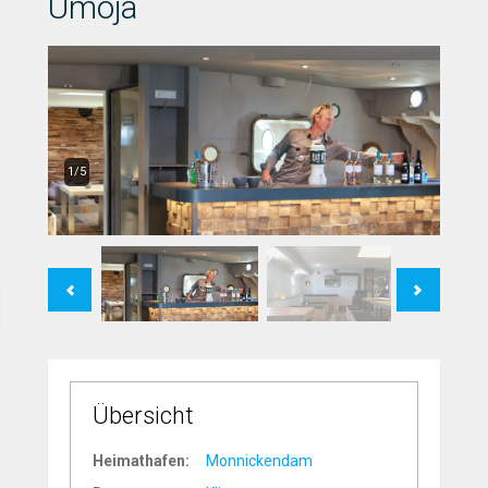
Umoja
1/5
Previous
Next
Übersicht
Heimathafen:
Monnickendam