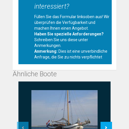
interessiert?
Füllen Sie das Formular linksoben aus! Wir
überprüfen die Verfügbarkeit und
machen Ihnen einen Angebot.
Haben Sie spezielle Anforderungen?
Schreiben Sie uns diese unter
Anmerkungen.
Anmerkung:
Dies ist eine unverbindliche
Anfrage, die Sie zu nichts verpflichtet
Ähnliche Boote