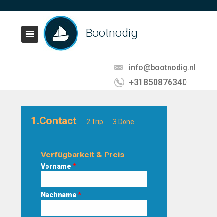
Bootnodig
info@bootnodig.nl
+31850876340
1.Contact
2.Trip
3.Done
Verfügbarkeit & Preis
Vorname
*
Nachname
*