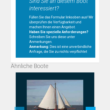
Sind Sie an diesem Boot
interessiert?
Füllen Sie das Formular linksoben aus! Wir
überprüfen die Verfügbarkeit und
machen Ihnen einen Angebot.
Haben Sie spezielle Anforderungen?
Schreiben Sie uns diese unter
Anmerkungen.
Anmerkung:
Dies ist eine unverbindliche
Anfrage, die Sie zu nichts verpflichtet
Ähnliche Boote