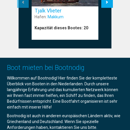
Tjalk Vlieter
Tjalk H
Hafen:
Makkum
Hafen:
Ant
Kapazität dieses Bootes:
20
Kapazität
Boot mieten bei Bootnodig
Willkommen auf Bootnodig! Hier finden Sie der kompletteste
Überblick von Booten in den Niederlanden. Durch unsere
langjährige Erfahrung und das kumulierten Netzwerk können
wir Ihnen fast immer helfen, ein Schiff zu finden, das Ihren
Bedürfnissen entspricht. Eine Bootfahrt organisieren ist sehr
einfach mit inserer Hilfe!
Bootnodig ist auch in anderen europäischen Ländern aktiv, wie
Griechenland und Deutschland. Wenn Sie spezielle
Anforderungen haben, kontaktieren Sie uns bitte.