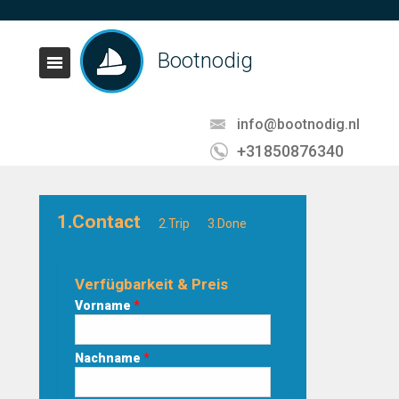
Bootnodig
info@bootnodig.nl
+31850876340
1.Contact
2.Trip
3.Done
Verfügbarkeit & Preis
Vorname
*
Nachname
*