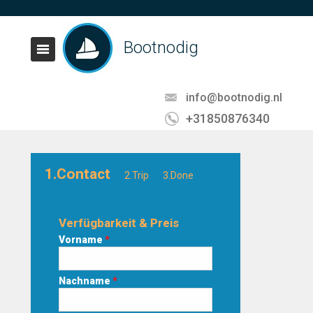
Bootnodig
info@bootnodig.nl
+31850876340
1.Contact
2.Trip
3.Done
Verfügbarkeit & Preis
Vorname
*
Nachname
*