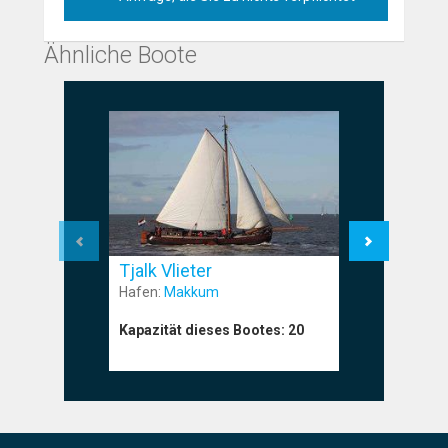
Ähnliche Boote
Tjalk Vlieter
Tjalk H
Hafen:
Makkum
Hafen:
Ant
Kapazität dieses Bootes:
20
Kapazität