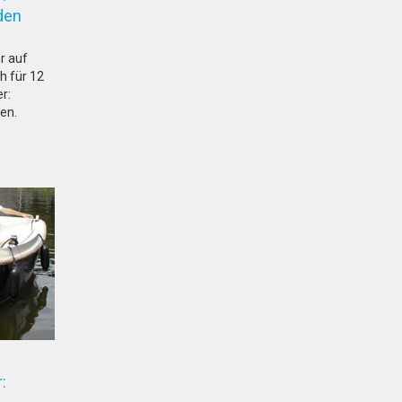
Leiden
r auf
h für 12
r:
en.
: