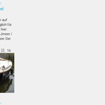
:
hendel
r auf
lich für
 hier:
IJmeer /
er. Der
.
16
: