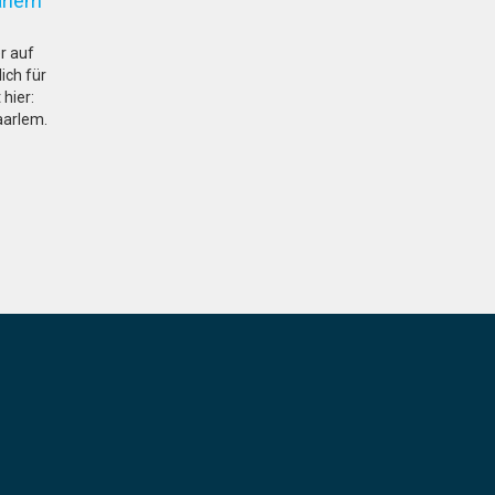
aarlem
r auf
ich für
 hier:
aarlem.