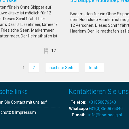
we Jitske
Schaluppe Huursloep H
ten für ein Ohne Skipper auf
we Jitske ist möglich für 12
Boot mieten für ein Ohne Skippe
 Dieses Schiff fährt hier:
dem Huursloep Haarlem ist mögl
m, Das IJ, IJsselmeer, IJmeer /
12 Personen. Dieses Schiff fährt
Friesische Seen, Markermeer,
Haarlem. Der Heimathafen ist H
attenmeer. Der Heimathafen ist
12
1
2
nächste Seite
letste
sche links
Kontaktieren Sie uns
 Sie Contact mit uns auf
Telefon:
+31850876340
Whatsapp
+31(0)85-0876340
schutz & Impressum
E-mail:
info@bootnodig.nl