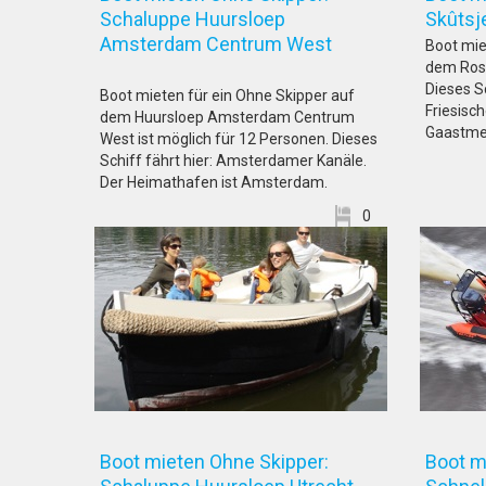
Schaluppe Huursloep
Skût
Amsterdam Centrum West
Boot mie
dem Rosa
Dieses Sc
Boot mieten für ein Ohne Skipper auf
Friesisc
dem Huursloep Amsterdam Centrum
Gaastme
West ist möglich für 12 Personen. Dieses
Schiff fährt hier: Amsterdamer Kanäle.
Der Heimathafen ist Amsterdam.
0
Boot mieten Ohne Skipper:
Boot m