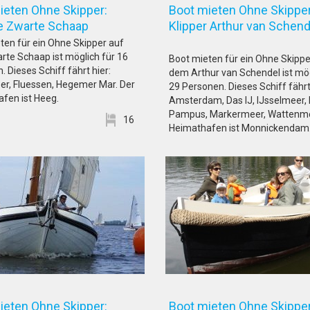
ieten Ohne Skipper:
Boot mieten Ohne Skipper
sje Zwarte Schaap
Klipper Arthur van Sc
ten für ein Ohne Skipper auf
te Schaap ist möglich für 16
Boot mieten für ein Ohne Skippe
 Dieses Schiff fährt hier:
dem Arthur van Schendel ist mög
er, Fluessen, Hegemer Mar. Der
29 Personen. Dieses Schiff fährt
fen ist Heeg.
Amsterdam, Das IJ, IJsselmeer, 
Pampus, Markermeer, Wattenme
16
Heimathafen ist Monnickendam
ieten Ohne Skipper:
Boot mieten Ohne Skipper