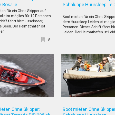
sje Rosalie
Schaluppe Huursloep 
ten für ein Ohne Skipper auf
lie ist möglich für 12 Personen.
Boot mieten für ein Ohne Skippe
hiff fährt hier: IJsselmeer,
dem Huursloep Leiden ist möglic
he Seen. Der Heimathafen ist
Personen. Dieses Schiff fährt hie
er.
Leiden. Der Heimathafen ist Leid
8
ieten Ohne Skipper:
Boot mieten Ohne Skipper