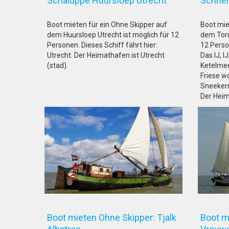
Schaluppe Huursloep Utrecht
Schnel
Boot mieten für ein Ohne Skipper auf
Boot mie
dem Huursloep Utrecht ist möglich für 12
dem Torn
Personen. Dieses Schiff fährt hier:
12 Person
Utrecht. Der Heimathafen ist Utrecht
Das IJ, 
(stad).
Ketelmee
Friese w
Sneeker
Der Heim
Boot mieten Ohne Skipper: Tjalk
Boot m