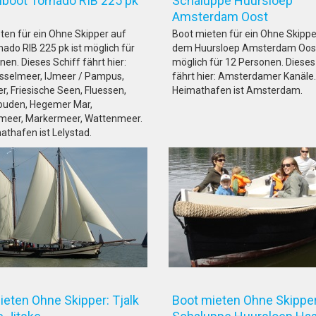
lboot Tornado RIB 225 pk
Schaluppe Huursloep
Amsterdam Oost
ten für ein Ohne Skipper auf
Boot mieten für ein Ohne Skippe
ado RIB 225 pk ist möglich für
dem Huursloep Amsterdam Oost
en. Dieses Schiff fährt hier:
möglich für 12 Personen. Dieses
IJsselmeer, IJmeer / Pampus,
fährt hier: Amsterdamer Kanäle.
r, Friesische Seen, Fluessen,
Heimathafen ist Amsterdam.
ouden, Hegemer Mar,
meer, Markermeer, Wattenmeer.
athafen ist Lelystad.
ieten Ohne Skipper: Tjalk
Boot mieten Ohne Skipper