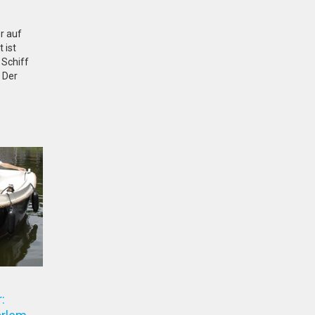
r auf
 ist
 Schiff
 Der
: