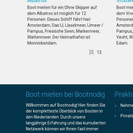
Albatros
Vrou
Boot mieten für ein Ohne Skipper auf
Boot mie
dem Albatros ist möglich für 12
dem Vrou
Personen. Dieses Schiff fährt hier:
Personen.
Amsterdam, Das IJ, IJsselmeer, IJmeer /
Amsterda
Pampus, Friesische Seen, Markermeer,
Pampus, 
Wattenmeer. Der Heimathafen ist
Vecht, W
Monnickendam.
Edam.
12
Boot mieten bei Bootnodig
Prakti
Willkommen auf Bootnodig! Hier finden Sie
Nehmen
der kompletteste Überblick von Booten in
Privat
den Niederlanden. Durch unsere
langjährige Erfahrung und das kumulierten
Netzwerk können wir Ihnen fast immer