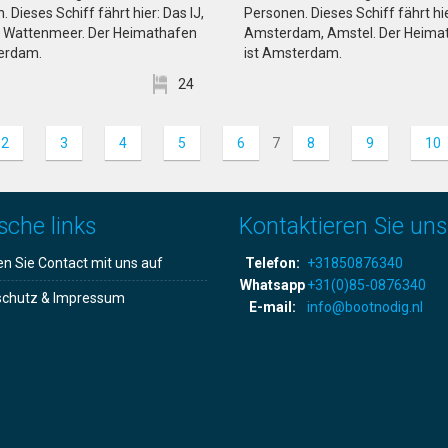
 Dieses Schiff fährt hier: Das IJ,
Personen. Dieses Schiff fährt hie
, Wattenmeer. Der Heimathafen
Amsterdam, Amstel. Der Heima
erdam.
ist Amsterdam.
24
2
3
4
5
6
7
8
9
10
sche links
Kontaktieren Sie uns
 Sie Contact mit uns auf
Telefon:
+31850876340
Whatsapp
+31(0)85-0876340
schutz & Impressum
E-mail:
info@bootnodig.nl