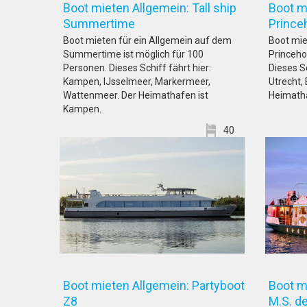
Boot mieten Allgemein: Tall ship
Boot m
Summertime
Pri
Boot mieten für ein Allgemein auf dem
Boot mie
Summertime ist möglich für 100
Princeho
Personen. Dieses Schiff fährt hier:
Dieses Sc
Kampen, IJsselmeer, Markermeer,
Utrecht,
Wattenmeer. Der Heimathafen ist
Heimatha
Kampen.
40
Boot mieten Allgemein: Partyboot
Boot m
Z8
M.S.