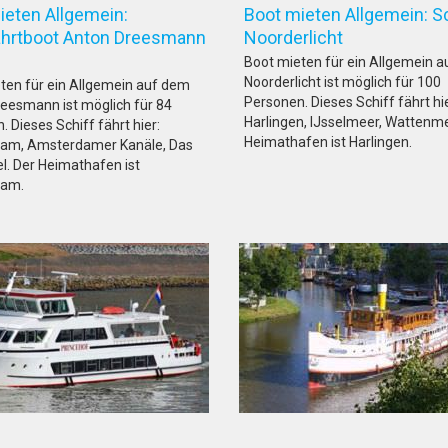
ieten Allgemein:
Boot mieten Allgemein: S
hrtboot Anton Dreesmann
Noorderlicht
Boot mieten für ein Allgemein 
Noorderlicht ist möglich für 100
ten für ein Allgemein auf dem
Personen. Dieses Schiff fährt hie
eesmann ist möglich für 84
Harlingen, IJsselmeer, Wattenme
 Dieses Schiff fährt hier:
Heimathafen ist Harlingen.
am, Amsterdamer Kanäle, Das
el. Der Heimathafen ist
am.