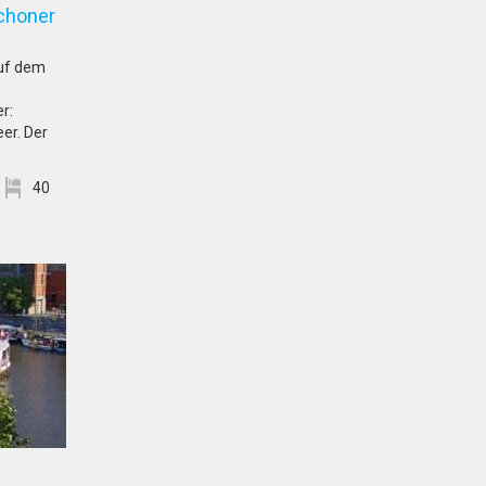
choner
auf dem
r:
er. Der
40