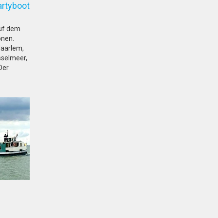
artyboot
auf dem
onen.
 Haarlem,
sselmeer,
Der
er XIV