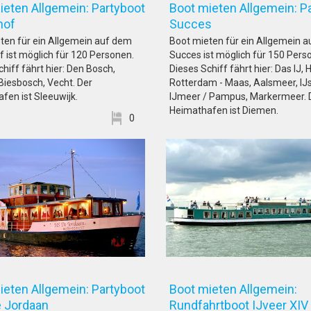
ieten Allgemein: Partyboot
Boot mieten Allgemein: P
ncehof
Succes
ten für ein Allgemein auf dem
Boot mieten für ein Allgemein 
f ist möglich für 120 Personen.
Succes ist möglich für 150 Pers
hiff fährt hier: Den Bosch,
Dieses Schiff fährt hier: Das IJ,
 Biesbosch, Vecht. Der
Rotterdam - Maas, Aalsmeer, IJ
fen ist Sleeuwijk.
IJmeer / Pampus, Markermeer. 
Heimathafen ist Diemen.
0
ieten Allgemein: Partyboot
Boot mieten Allgemein:
 de Jordaan
Rundfahrtboot IJve