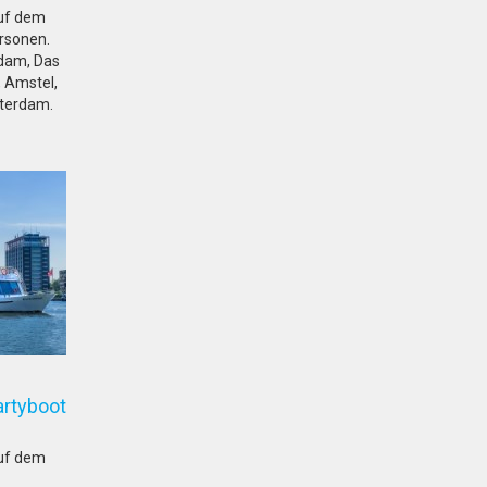
auf dem
ersonen.
rdam, Das
, Amstel,
sterdam.
artyboot
auf dem