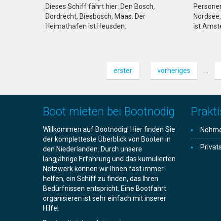
Dieses Schiff fährt hier: Den Bosch,
Personen.
Dordrecht, Biesbosch, Maas. Der
Nordsee
Heimathafen ist Heusden.
ist Amst
erster
vorheriges
…
Boot mieten bei Bootnodig
Prakti
Willkommen auf Bootnodig! Hier finden Sie
Nehmen
der kompletteste Überblick von Booten in
Privat
den Niederlanden. Durch unsere
langjährige Erfahrung und das kumulierten
Netzwerk können wir Ihnen fast immer
helfen, ein Schiff zu finden, das Ihren
Bedürfnissen entspricht. Eine Bootfahrt
organisieren ist sehr einfach mit inserer
Hilfe!