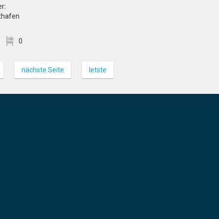
r:
thafen
0
nächste Seite
letste