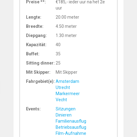
Preise **:
€185,- ieder uur na het 2e
uur
Lengte:
20.00 meter
Breedte:
4.50 meter
Diepgang:
1.30 meter
Kapazität:
40
Buffet:
35
Sitting dinner:
25
Mit Skipper:
Mit Skipper
Fahrgebiet(e):
Amsterdam
Utrecht
Markermeer
Vecht
Events:
Sitzungen
Dinieren
Familienausflug
Betriebsausflug
Film-Aufnahme