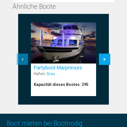
Ähnliche Boote
Partyboot Marprinses
Partyboo
Hafen:
Grou
Hafen:
Am
Kapazität dieses Bootes:
295
Kapazität
Boot mieten bei Bootnodig