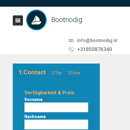
Bootnodig
info@bootnodig.nl
+31850876340
1.Contact
2.Trip
3.Done
Verfügbarkeit & Preis
Vorname
*
Nachname
*