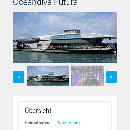
Oceandiva Futura
1/5
Previous
Next
Übersicht
Heimathafen:
Amsterdam