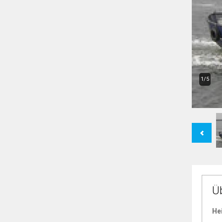
1/5
Previous
Ü
He