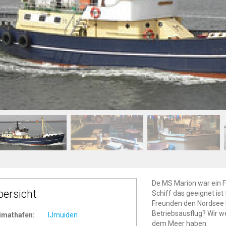
De MS Marion war ein Fi
bersicht
Schiff das geeignet is
Freunden den Nordsee b
Betriebsausflug? Wir w
imathafen:
IJmuiden
dem Meer haben.