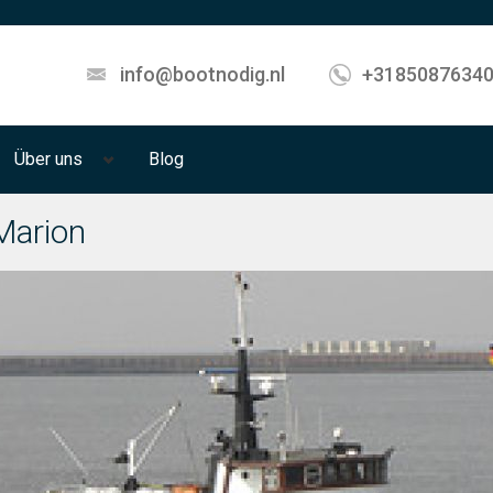
info@bootnodig.nl
+3185087634
Über uns
Blog
Marion