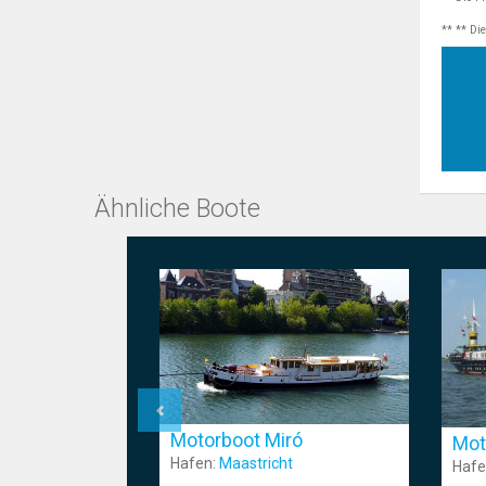
** ** Di
Ähnliche Boote
Motorboot Miró
Mot
Hafen:
Maastricht
Hafe