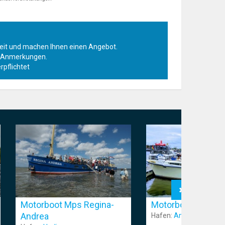
rkeit und machen Ihnen einen Angebot.
r Anmerkungen.
rpflichtet
Motorboot Mps Regina-
Motorboot Flint
Andrea
Hafen:
Amsterdam