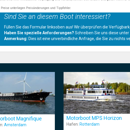
e Preise unterliegen Preisänderungen und Tippfehler.
Sind Sie an diesem Boot interessiert?
Füllen Sie das Formular linksoben aus! Wir überprüfen die Verfügba
Haben Sie spezielle Anforderungen?
Schreiben Sie uns diese unte
Anmerkung:
Dies ist eine unverbindliche Anfrage, die Sie zu nichts ve
Motorboot MPS Horizon
orboot Magnifique
Hafen:
Rotterdam
n:
Amsterdam