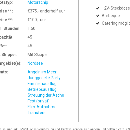
otstyp:
Motorschip
12V-Steckdose
eise **:
€375,- anderhalf uur
Barbeque
eise **:
€100,- uur
Catering mögli
n. Stunden:
1.50
pazität:
45
ffet:
45
t Skipper:
Mit Skipper
hrgebiet(e):
Nordsee
ents:
Angeln im Meer
Junggeselle Party
Familienausflug
Betriebsausflug
Streuung der Asche
Fest (privat)
Film-Aufnahme
Transfers
reise sind inkl. MwSt., ohne Verpflegung und Kurtaxe, können sich ändern und gelten nicht für 