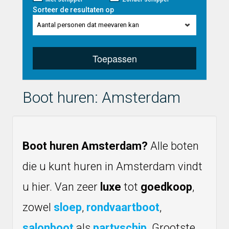
Sorteer de resultaten op
Aantal personen dat meevaren kan
Toepassen
Boot huren: Amsterdam
Boot huren Amsterdam?
Alle boten
die u kunt huren in Amsterdam vindt
u hier. Van zeer
luxe
tot
goedkoop
,
zowel
sloep
,
rondvaartboot
,
salonboot
als
partyschip
. Grootste