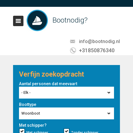
Bootnodig?
info@bootnodig.nl
+31850876340
Verfijn zoekopdracht
Aantal personen dat meevaart
- Elk -
Boottype
Woonboot
Met schipper?
Met schipper
Zonder schipper