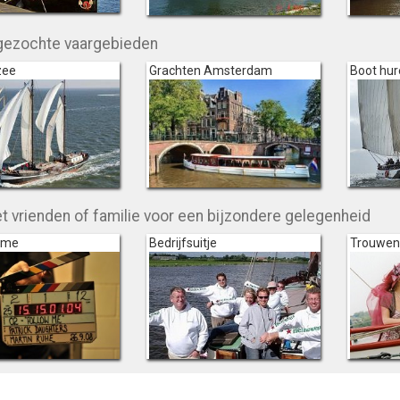
gezochte vaargebieden
zee
Grachten Amsterdam
Boot hur
t vrienden of familie voor een bijzondere gelegenheid
ame
Bedrijfsuitje
Trouwen