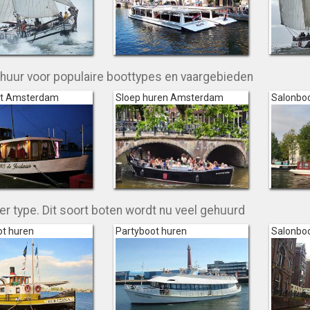
huur voor populaire boottypes en vaargebieden
ot Amsterdam
Sloep huren Amsterdam
Salonbo
er type. Dit soort boten wordt nu veel gehuurd
t huren
Partyboot huren
Salonboo