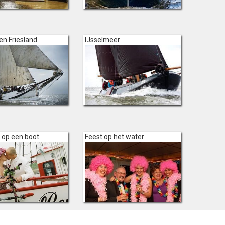
en Friesland
IJsselmeer
 op een boot
Feest op het water