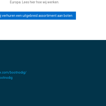
Europa. Lees hier hoe wij werken.
j verhuren een uitgebreid assortiment aan boten
k.com/bootnodig/
Bootnodig