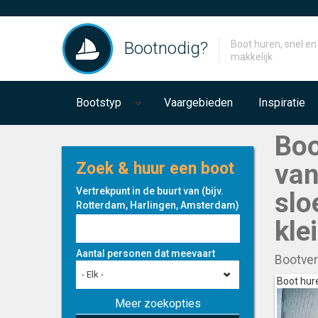
Bootnodig?
Boot huren, snel en
makkelijk
Bootstyp
Vaargebieden
Inspiratie
Boo
van
Zoek & huur een boot
Vertrekpunt in de buurt van (bijv.
slo
Rotterdam, Harlingen, Amsterdam)
kle
Aantal personen dat meevaart
Bootverh
- Elk -
Boot hur
Meer zoekopties