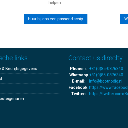
helpen.
Huur bij ons een passend schip
Wi
sche links
Contact us direclty
y & Bedrijfsgegevens
Phonenr:
+31(0)85-0876340
Whatsapp
+31(0)85-0876340
ct
E-mail:
info@bootnodig.nl
Facebook:
https://www.faceboo
Twitter:
https://twitter.com/
ooteigenaren