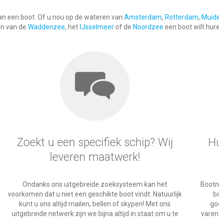
 van een boot. Of u nou op de wateren van
Amsterdam
,
Rotterdam
,
Muid
en van de
Waddenzee
, het
IJsselmeer
of de
Noordzee
een boot wilt hure
Zoekt u een specifiek schip? Wij
Hu
leveren maatwerk!
Ondanks ons uitgebreide zoeksysteem kan het
Bootn
voorkomen dat u niet een geschikte boot vindt. Natuurlijk
bo
kunt u ons altijd mailen, bellen of skypen! Met ons
go
uitgebreide netwerk zijn we bijna altijd in staat om u te
varen