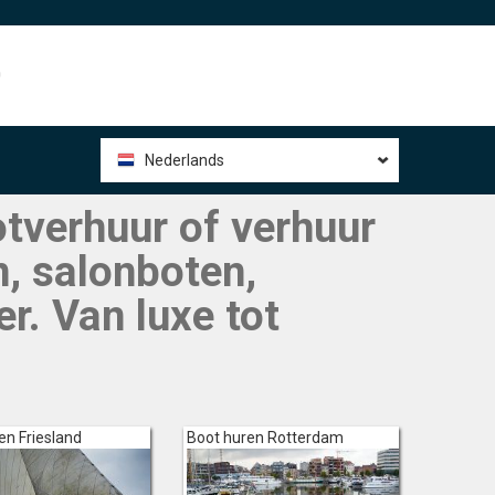
0
Nederlands
otverhuur of verhuur
n, salonboten,
r. Van luxe tot
en Friesland
Boot huren Rotterdam