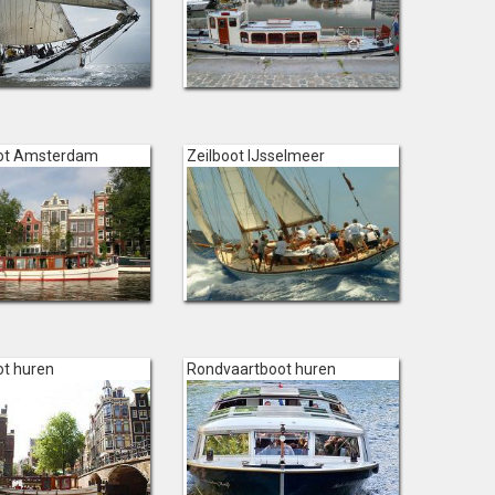
ot Amsterdam
Zeilboot IJsselmeer
t huren
Rondvaartboot huren