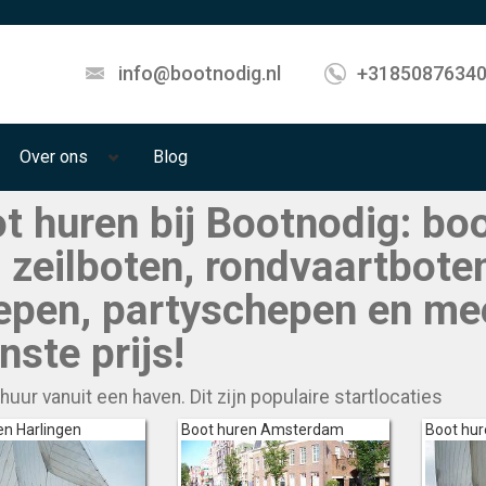
info@bootnodig.nl
+3185087634
Over ons
Blog
t huren bij Bootnodig: bo
 zeilboten, rondvaartbote
epen, partyschepen en mee
inste prijs!
uur vanuit een haven. Dit zijn populaire startlocaties
en Harlingen
Boot huren Amsterdam
Boot hur