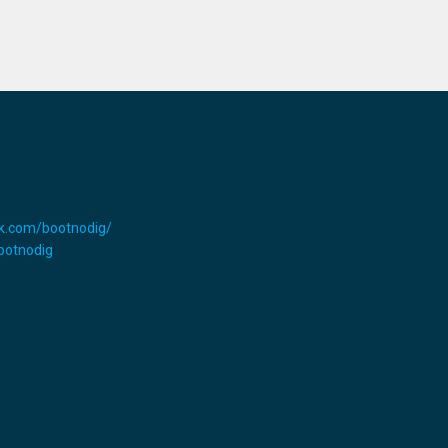
k.com/bootnodig/
Bootnodig