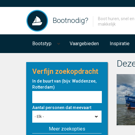
Bootnodig?
Boot huren, snel en
makkelijk
Bootstyp
Vaargebieden
Inspiratie
Deze
Verfijn zoekopdracht
In de buurt van (bijv. Waddenzee,
Rotterdam)
Aantal personen dat meevaart
- Elk -
Meer zoekopties