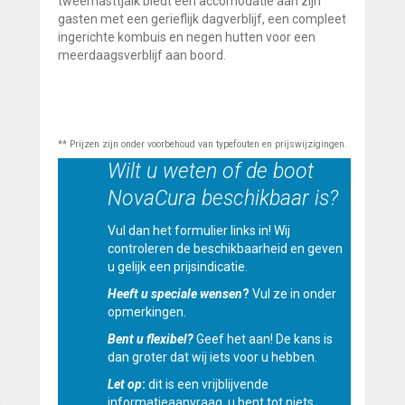
tweemasttjalk biedt een accomodatie aan zijn
gasten met een gerieflijk dagverblijf, een compleet
ingerichte kombuis en negen hutten voor een
meerdaagsverblijf aan boord.
** Prijzen zijn onder voorbehoud van typefouten en prijswijzigingen.
Wilt u weten of de boot
NovaCura beschikbaar is?
Vul dan het formulier links in! Wij
controleren de beschikbaarheid en geven
u gelijk een prijsindicatie.
Heeft u speciale wensen
?
Vul ze in onder
opmerkingen.
Bent u flexibel?
Geef het aan! De kans is
dan groter dat wij iets voor u hebben.
Let op
:
dit is een vrijblijvende
informatieaanvraag, u bent tot niets