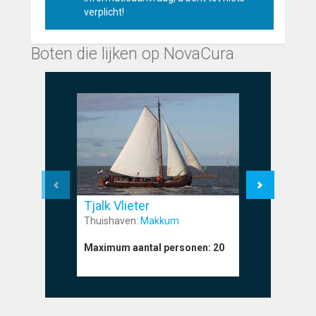
verplicht!
Boten die lijken op NovaCura
Tjalk Vlieter
Tjalk H
Thuishaven:
Makkum
Thuishave
Maximum aantal personen:
20
Maximum a