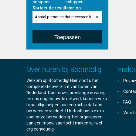
schipper
schipper
Sorteer de resultaten op
Aantal personen dat meevaren kan
Toepassen
Over huren bij Bootnodig
Prakti
Welkom op Bootnodig! Hier vindt u het
Privac
compleetste overzicht van boten van
Conta
Nederland. Door onze jarenlange ervaring
en ons opgebouwde netwerk kunnen we u
FAQ
bijna altijd helpen aan een schip dat aan
uw wensen voldoet. U betaalt niets extra
Voor b
voor onze bemiddeling. Het organiseren
van een mooie vaartocht maken wij wel
erg eenvoudig!