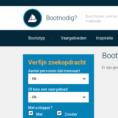
Bootnodig?
Boot huren, snel en
makkelijk
Bootstyp
Vaargebieden
Inspiratie
Boot
Verfijn zoekopdracht
Er zijn g
Aantal personen dat meevaart
- Elk -
Of kies een vaargebied
- Elk -
Met schipper?
Met
Zonder