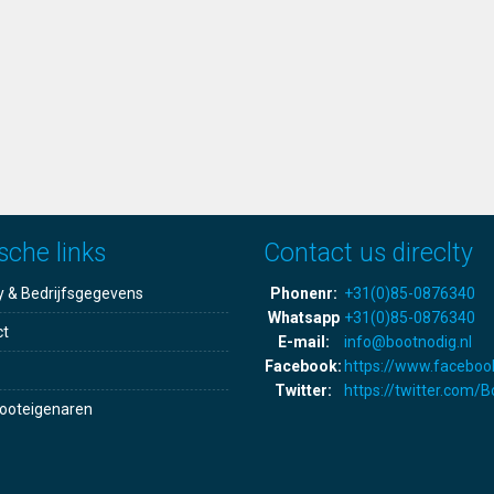
sche links
Contact us direclty
y & Bedrijfsgegevens
Phonenr:
+31(0)85-0876340
Whatsapp
+31(0)85-0876340
ct
E-mail:
info@bootnodig.nl
Facebook:
https://www.faceboo
Twitter:
https://twitter.com/
ooteigenaren