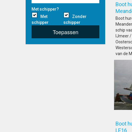
Boot hu
Met schipper?
Me
Met
Zonder
Boot hur
schipper
schipper
Meander 
schip va
Toepassen
IJmeer /
Oostersch
Westersc
van de M
Boot hu
LE