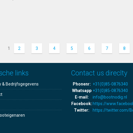
1
2
3
4
5
6
7
8
sche links
Contact us direclty
y & Bedrijfsgegevens
Phonenr:
+31(0)85-0876340
Whatsapp
+31(0)85-0876340
ct
E-mail:
info@bootnodig.nl
Facebook:
https://www.faceboo
Twitter:
https://twitter.com/
ooteigenaren