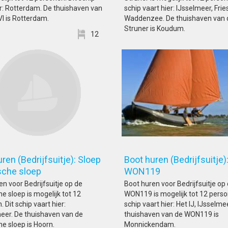
er: Rotterdam. De thuishaven van
schip vaart hier: IJsselmeer, Frie
VI is Rotterdam.
Waddenzee. De thuishaven van 
Struner is Koudum.
12
ren (Bedrijfsuitje): Sloep
Boot huren (Bedrijfsuitje)
trische sloep
WON119
en voor Bedrijfsuitje op de
Boot huren voor Bedrijfsuitje op
he sloep is mogelijk tot 12
WON119 is mogelijk tot 12 perso
 Dit schip vaart hier:
schip vaart hier: Het IJ, IJsselme
er. De thuishaven van de
thuishaven van de WON119 is
he sloep is Hoorn.
Monnickendam.