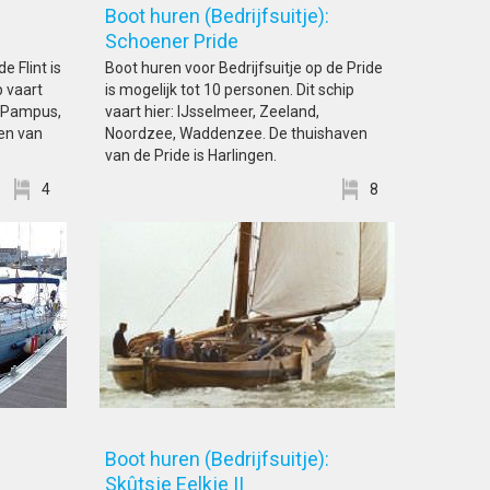
:
Boot huren (Bedrijfsuitje):
Schoener Pride
e Flint is
Boot huren voor Bedrijfsuitje op de Pride
p vaart
is mogelijk tot 10 personen. Dit schip
 / Pampus,
vaart hier: IJsselmeer, Zeeland,
en van
Noordzee, Waddenzee. De thuishaven
van de Pride is Harlingen.
4
8
:
Boot huren (Bedrijfsuitje):
e
Skûtsje Eelkje II