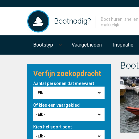
Bootnodig?
Boot huren, snel en
makkelijk
Bootstyp
Vaargebieden
Inspiratie
Boot
Verfijn zoekopdracht
Aantal personen dat meevaart
- Elk -
Of kies een vaargebied
- Elk -
Kies het soort boot
- Elk -