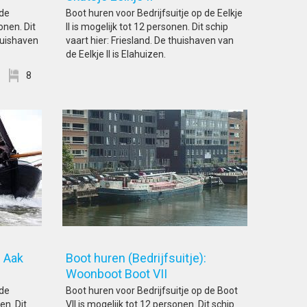
 de
Boot huren voor Bedrijfsuitje op de Eelkje
onen. Dit
II is mogelijk tot 12 personen. Dit schip
huishaven
vaart hier: Friesland. De thuishaven van
de Eelkje II is Elahuizen.
8
: Aak
Boot huren (Bedrijfsuitje):
Woonboot Boot VII
 de
Boot huren voor Bedrijfsuitje op de Boot
en. Dit
VII is mogelijk tot 12 personen. Dit schip