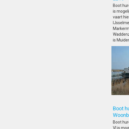
Boot hur
is mogeli
vaart hi
IJsselme
Markerme
Waddenze
is Muide
Boot hu
Woon
Boot hur
VI is mog