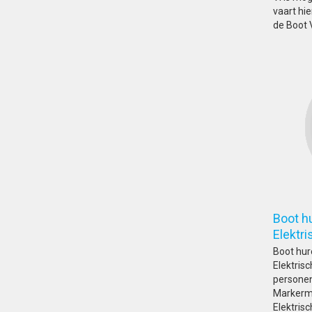
vaart hi
de Boot 
Boot hu
Elek
Boot hur
Elektrisc
personen.
Markerme
Elektrisc