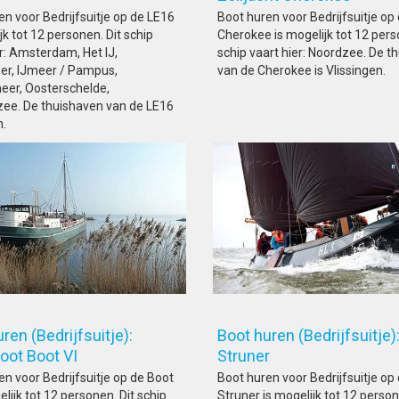
en voor Bedrijfsuitje op de LE16
Boot huren voor Bedrijfsuitje op
jk tot 12 personen. Dit schip
Cherokee is mogelijk tot 12 pers
er: Amsterdam, Het IJ,
schip vaart hier: Noordzee. De t
er, IJmeer / Pampus,
van de Cherokee is Vlissingen.
er, Oosterschelde,
e. De thuishaven van de LE16
n.
ren (Bedrijfsuitje):
Boot huren (Bedrijfsuitje)
boot Boot VI
Struner
en voor Bedrijfsuitje op de Boot
Boot huren voor Bedrijfsuitje op
elijk tot 12 personen. Dit schip
Struner is mogelijk tot 12 person