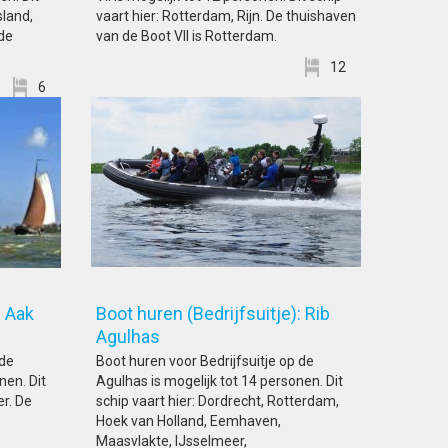
sland,
vaart hier: Rotterdam, Rijn. De thuishaven
de
van de Boot VII is Rotterdam.
12
6
: Aak
Boot huren (Bedrijfsuitje): Rib
Agulhas
 de
Boot huren voor Bedrijfsuitje op de
nen. Dit
Agulhas is mogelijk tot 14 personen. Dit
er. De
schip vaart hier: Dordrecht, Rotterdam,
Hoek van Holland, Eemhaven,
Maasvlakte, IJsselmeer,