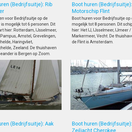
ren (Bedrijfsuitje): Rib
Boot huren (Bedrijfsuitje)
ander
Motorschip Flint
en voor Bedrijfsuitje op de
Boot huren voor Bedrijfsuitje op d
is mogelijk tot 6 personen. Dit
mogelijk tot 8 personen. Dit schi
art hier: Rotterdam, IJsselmeer,
hier: Het IJ, IJsselmeer, IJmeer
 Pampus, Amstel, Grevelingen,
Markermeer, Vecht. De thuishav
elde, Haringvliet,
de Flint is Amsterdam.
helde, Zeeland. De thuishaven
eander is Bergen op Zoom.
ren (Bedrijfsuitje): Aak
Boot huren (Bedrijfsuitje)
16
Zeiljacht Cheroke