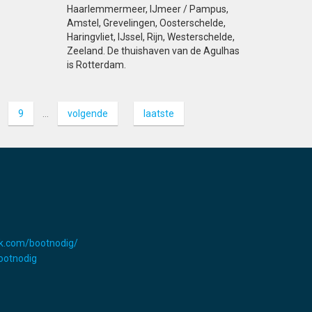
Haarlemmermeer, IJmeer / Pampus,
Amstel, Grevelingen, Oosterschelde,
Haringvliet, IJssel, Rijn, Westerschelde,
Zeeland. De thuishaven van de Agulhas
is Rotterdam.
9
…
volgende
laatste
k.com/bootnodig/
Bootnodig