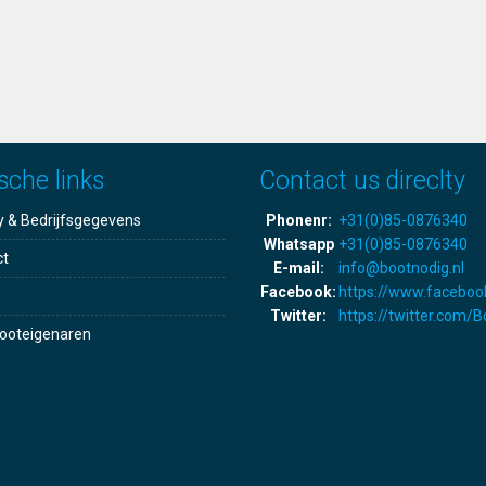
sche links
Contact us direclty
y & Bedrijfsgegevens
Phonenr:
+31(0)85-0876340
Whatsapp
+31(0)85-0876340
ct
E-mail:
info@bootnodig.nl
Facebook:
https://www.faceboo
Twitter:
https://twitter.com/
ooteigenaren