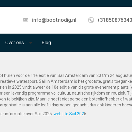
info@bootnodig.nl
+3185087634
Over ons
Blog
ot huren voor de 11e editie van Sail Amsterdam van 20 t/m 24 augustus
reatieve watersport. Sail in Amsterdam is het grootste, gratis toeganke
ar en in 2025 vindt alweer de 10e editie van dit grote evenement plaat
or een levendig programma vol cultuur, nautische rijkdom en muziek. Tij
en te bekijken zijn. Maar je hoeft niet perse een botenliefhebber of water
organisatie is aan alle leeftijdsgroepen gedacht, dus ook kinderen hoeve
er informatie over Sail 2025:
website Sail 202
5