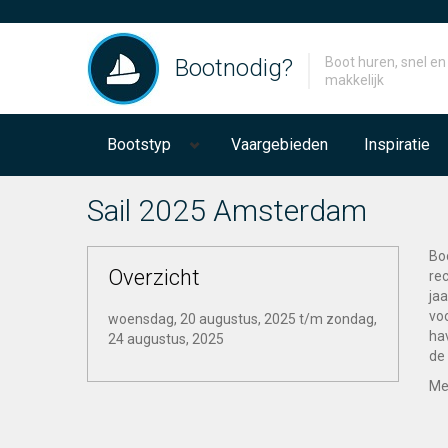
Bootnodig?
Boot huren, snel en
makkelijk
Bootstyp
Vaargebieden
Inspiratie
Sail 2025 Amsterdam
Bo
Overzicht
rec
ja
vo
woensdag, 20 augustus, 2025
t/m
zondag,
hav
24 augustus, 2025
de 
Me