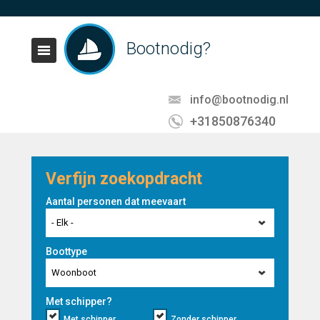
Bootnodig?
info@bootnodig.nl
+31850876340
Verfijn zoekopdracht
Aantal personen dat meevaart
- Elk -
Boottype
Woonboot
Met schipper?
Met schipper
Zonder schipper