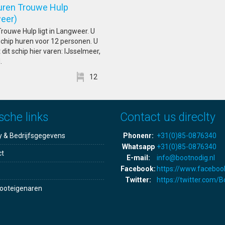
uren Trouwe Hulp
angweer)
Trouwe Hulp ligt in Langweer. U
 schip huren voor 12 personen. U
dit schip hier varen: IJsselmeer,
.
12
sche links
Contact us direclty
y & Bedrijfsgegevens
Phonenr:
+31(0)85-0876340
Whatsapp
+31(0)85-0876340
ct
E-mail:
info@bootnodig.nl
Facebook:
https://www.faceboo
Twitter:
https://twitter.com/
ooteigenaren