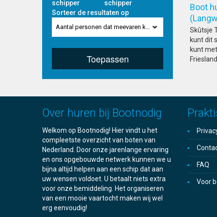
schipper
schipper
Boot h
Sorteer de resultaten op
(L
Aantal personen dat meevaren kan
Skûtsje 
kunt dit
kunt met 
Toepassen
Friesland
Over huren bij Bootnodig
Prakti
Welkom op Bootnodig! Hier vindt u het
Privac
compleetste overzicht van boten van
Conta
Nederland. Door onze jarenlange ervaring
en ons opgebouwde netwerk kunnen we u
FAQ
bijna altijd helpen aan een schip dat aan
uw wensen voldoet. U betaalt niets extra
Voor b
voor onze bemiddeling. Het organiseren
van een mooie vaartocht maken wij wel
erg eenvoudig!