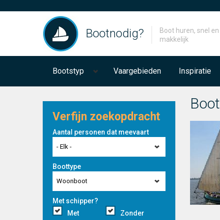
Bootnodig?
Boot huren, snel en
makkelijk
Bootstyp
Vaargebieden
Inspiratie
Boot
Verfijn zoekopdracht
Aantal personen dat meevaart
- Elk -
Boottype
Woonboot
Met schipper?
Met
Zonder