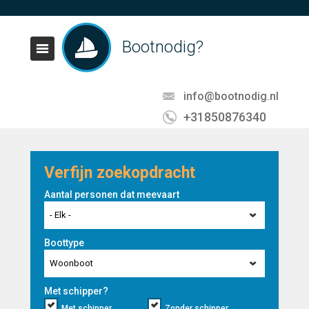
Bootnodig?
info@bootnodig.nl
+31850876340
Verfijn zoekopdracht
Aantal personen dat meevaart
- Elk -
Boottype
Woonboot
Met schipper?
Met schipper
Zonder schipper