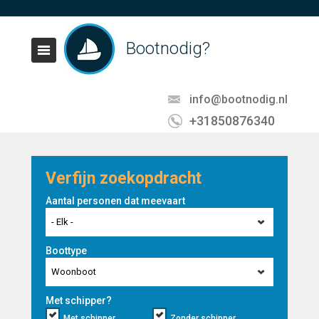
Bootnodig?
info@bootnodig.nl
+31850876340
Verfijn zoekopdracht
Aantal personen dat meevaart
- Elk -
Boottype
Woonboot
Met schipper?
Met schipper
Zonder schipper