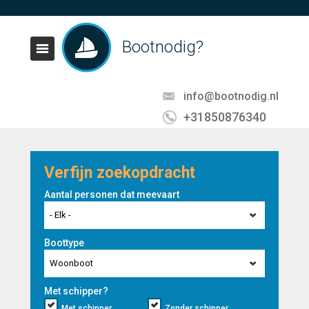
Bootnodig?
info@bootnodig.nl
+31850876340
Verfijn zoekopdracht
Aantal personen dat meevaart
- Elk -
Boottype
Woonboot
Met schipper?
Met schipper
Zonder schipper