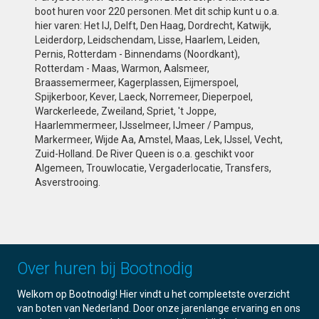
boot huren voor 220 personen. Met dit schip kunt u o.a.
hier varen: Het IJ, Delft, Den Haag, Dordrecht, Katwijk,
Leiderdorp, Leidschendam, Lisse, Haarlem, Leiden,
Pernis, Rotterdam - Binnendams (Noordkant),
Rotterdam - Maas, Warmon, Aalsmeer,
Braassemermeer, Kagerplassen, Eijmerspoel,
Spijkerboor, Kever, Laeck, Norremeer, Dieperpoel,
Warckerleede, Zweiland, Spriet, 't Joppe,
Haarlemmermeer, IJsselmeer, IJmeer / Pampus,
Markermeer, Wijde Aa, Amstel, Maas, Lek, IJssel, Vecht,
Zuid-Holland. De River Queen is o.a. geschikt voor
Algemeen, Trouwlocatie, Vergaderlocatie, Transfers,
Asverstrooing.
Over huren bij Bootnodig
Welkom op Bootnodig! Hier vindt u het compleetste overzicht
van boten van Nederland. Door onze jarenlange ervaring en ons