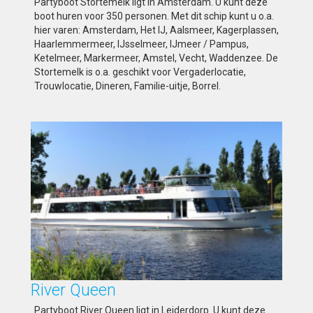
Partyboot Stortemelk ligt in Amsterdam. U kunt deze
boot huren voor 350 personen. Met dit schip kunt u o.a.
hier varen: Amsterdam, Het IJ, Aalsmeer, Kagerplassen,
Haarlemmermeer, IJsselmeer, IJmeer / Pampus,
Ketelmeer, Markermeer, Amstel, Vecht, Waddenzee. De
Stortemelk is o.a. geschikt voor Vergaderlocatie,
Trouwlocatie, Dineren, Familie-uitje, Borrel.
River Queen
Partyboot River Queen ligt in Leiderdorp. U kunt deze