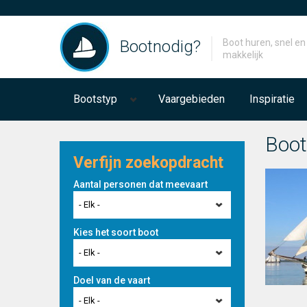
Bootnodig?
Boot huren, snel en
makkelijk
Bootstyp
Vaargebieden
Inspiratie
Boot
Verfijn zoekopdracht
Aantal personen dat meevaart
- Elk -
Kies het soort boot
- Elk -
Doel van de vaart
- Elk -