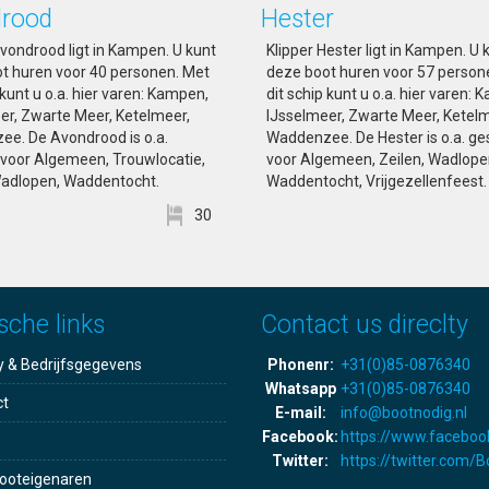
rood
Hester
Avondrood ligt in Kampen. U kunt
Klipper Hester ligt in Kampen. U 
t huren voor 40 personen. Met
deze boot huren voor 57 person
 kunt u o.a. hier varen: Kampen,
dit schip kunt u o.a. hier varen:
er, Zwarte Meer, Ketelmeer,
IJsselmeer, Zwarte Meer, Ketelm
e. De Avondrood is o.a.
Waddenzee. De Hester is o.a. ge
 voor Algemeen, Trouwlocatie,
voor Algemeen, Zeilen, Wadlope
Wadlopen, Waddentocht.
Waddentocht, Vrijgezellenfeest.
30
sche links
Contact us direclty
y & Bedrijfsgegevens
Phonenr:
+31(0)85-0876340
Whatsapp
+31(0)85-0876340
ct
E-mail:
info@bootnodig.nl
Facebook:
https://www.faceboo
Twitter:
https://twitter.com/
ooteigenaren