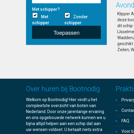
Avond
Met schipper?
Klipper 
Met
Zonder
deze boo
schipper
schipper
dit schip
Toepassen
IJsselme
Waddenze
geschikt
Zeilen, 
Over huren bij Bootnodig
Prakti
Welkom op Bootnodig! Hier vindt u het
Privac
compleetste overzicht van boten van
Conta
Nederland. Door onze jarenlange ervaring
en ons opgebouwde netwerk kunnen we u
FAQ
bijna altijd helpen aan een schip dat aan
uw wensen voldoet. U betaalt niets extra
Voor b