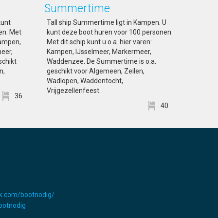
Summertime
kunt
Tall ship Summertime ligt in Kampen. U
en. Met
kunt deze boot huren voor 100 personen.
 Kampen,
Met dit schip kunt u o.a. hier varen:
eer,
Kampen, IJsselmeer, Markermeer,
schikt
Waddenzee. De Summertime is o.a.
n,
geschikt voor Algemeen, Zeilen,
Wadlopen, Waddentocht,
Vrijgezellenfeest.
36
40
k.com/bootnodig/
Bootnodig