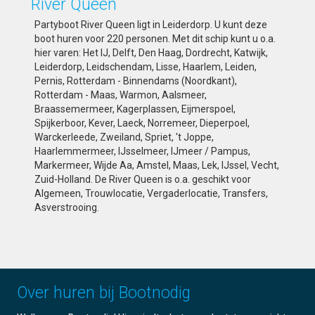
River Queen
Partyboot River Queen ligt in Leiderdorp. U kunt deze
boot huren voor 220 personen. Met dit schip kunt u o.a.
hier varen: Het IJ, Delft, Den Haag, Dordrecht, Katwijk,
Leiderdorp, Leidschendam, Lisse, Haarlem, Leiden,
Pernis, Rotterdam - Binnendams (Noordkant),
Rotterdam - Maas, Warmon, Aalsmeer,
Braassemermeer, Kagerplassen, Eijmerspoel,
Spijkerboor, Kever, Laeck, Norremeer, Dieperpoel,
Warckerleede, Zweiland, Spriet, 't Joppe,
Haarlemmermeer, IJsselmeer, IJmeer / Pampus,
Markermeer, Wijde Aa, Amstel, Maas, Lek, IJssel, Vecht,
Zuid-Holland. De River Queen is o.a. geschikt voor
Algemeen, Trouwlocatie, Vergaderlocatie, Transfers,
Asverstrooing.
Over huren bij Bootnodig