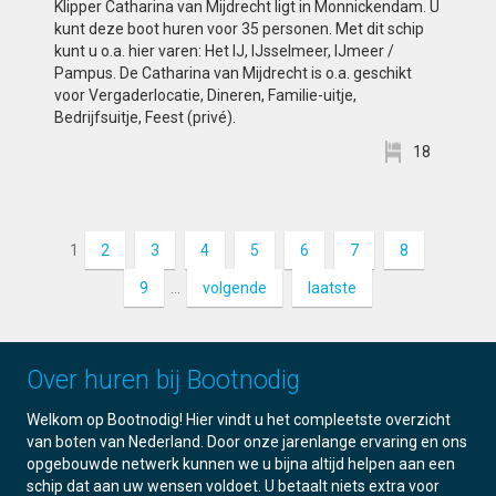
Klipper Catharina van Mijdrecht ligt in Monnickendam. U
kunt deze boot huren voor 35 personen. Met dit schip
kunt u o.a. hier varen: Het IJ, IJsselmeer, IJmeer /
Pampus. De Catharina van Mijdrecht is o.a. geschikt
voor Vergaderlocatie, Dineren, Familie-uitje,
Bedrijfsuitje, Feest (privé).
18
1
2
3
4
5
6
7
8
9
…
volgende
laatste
Over huren bij Bootnodig
Welkom op Bootnodig! Hier vindt u het compleetste overzicht
van boten van Nederland. Door onze jarenlange ervaring en ons
opgebouwde netwerk kunnen we u bijna altijd helpen aan een
schip dat aan uw wensen voldoet. U betaalt niets extra voor