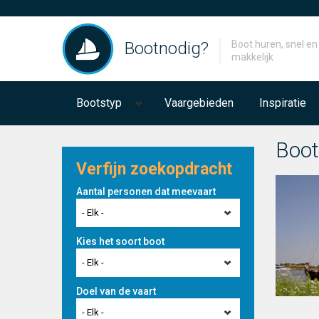
Bootnodig?
Boot huren, snel en
makkelijk
Bootstyp
Vaargebieden
Inspiratie
Boot
Verfijn zoekopdracht
Aantal personen dat meevaart
- Elk -
Kies het soort boot
- Elk -
Doel van de vaart
- Elk -