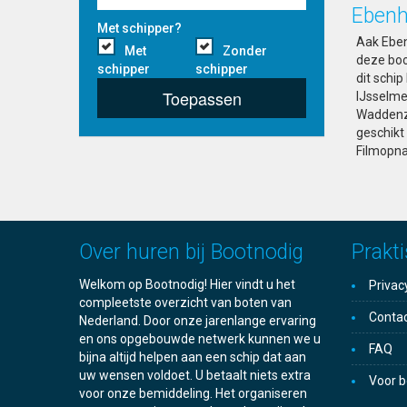
Ebenh
Met schipper?
Aak Eben
Met
Zonder
deze boo
schipper
schipper
dit schip
Toepassen
IJsselme
Waddenze
geschikt
Filmopna
Over huren bij Bootnodig
Prakti
Welkom op Bootnodig! Hier vindt u het
Privac
compleetste overzicht van boten van
Conta
Nederland. Door onze jarenlange ervaring
en ons opgebouwde netwerk kunnen we u
FAQ
bijna altijd helpen aan een schip dat aan
uw wensen voldoet. U betaalt niets extra
Voor b
voor onze bemiddeling. Het organiseren