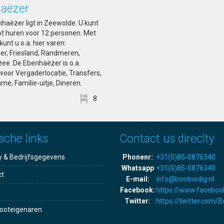
aëzer
haëzer ligt in Zeewolde. U kunt
t huren voor 12 personen. Met
 kunt u o.a. hier varen:
er, Friesland, Randmeren,
e. De Ebenhaëzer is o.a.
 voor Vergaderlocatie, Transfers,
me, Familie-uitje, Dineren.
8
sche links
Contact us direclty
y & Bedrijfsgegevens
Phonenr:
+31(0)85-0876340
Whatsapp
+31(0)85-0876340
ct
E-mail:
info@bootnodig.nl
Facebook:
https://www.faceboo
Twitter:
https://twitter.com/
ooteigenaren