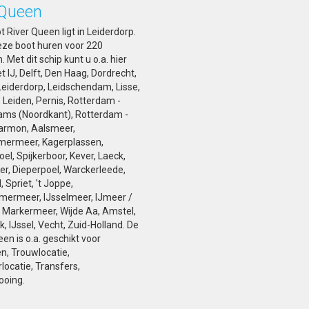
 Queen
 River Queen ligt in Leiderdorp.
eze boot huren voor 220
 Met dit schip kunt u o.a. hier
t IJ, Delft, Den Haag, Dordrecht,
 Leiderdorp, Leidschendam, Lisse,
 Leiden, Pernis, Rotterdam -
ms (Noordkant), Rotterdam -
armon, Aalsmeer,
mermeer, Kagerplassen,
el, Spijkerboor, Kever, Laeck,
r, Dieperpoel, Warckerleede,
 Spriet, 't Joppe,
ermeer, IJsselmeer, IJmeer /
Markermeer, Wijde Aa, Amstel,
, IJssel, Vecht, Zuid-Holland. De
en is o.a. geschikt voor
, Trouwlocatie,
locatie, Transfers,
ooing.