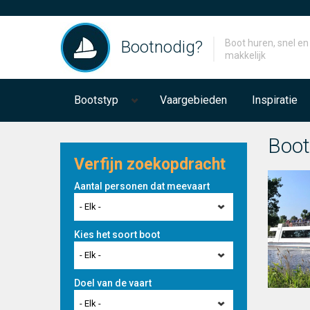
Bootnodig?
Boot huren, snel en
makkelijk
Bootstyp
Vaargebieden
Inspiratie
Boot
Verfijn zoekopdracht
Aantal personen dat meevaart
- Elk -
Kies het soort boot
- Elk -
Doel van de vaart
- Elk -