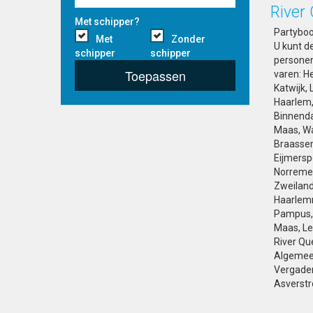
River
Met schipper?
Partyboot
Met
Zonder
U kunt d
schipper
schipper
personen.
Toepassen
varen: He
Katwijk,
Haarlem,
Binnenda
Maas, W
Braasse
Eijmerspo
Norremee
Zweiland,
Haarlemm
Pampus, 
Maas, Lek
River Que
Algemeen
Vergader
Asverstr