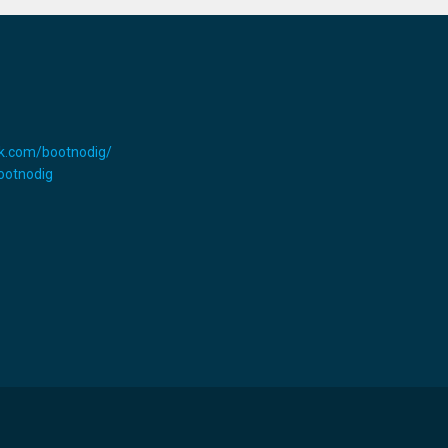
k.com/bootnodig/
Bootnodig