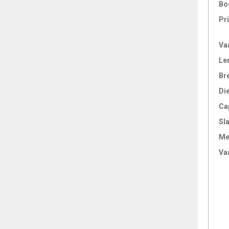
Bo
Pri
Va
Le
Br
Di
Ca
Sl
Me
Va