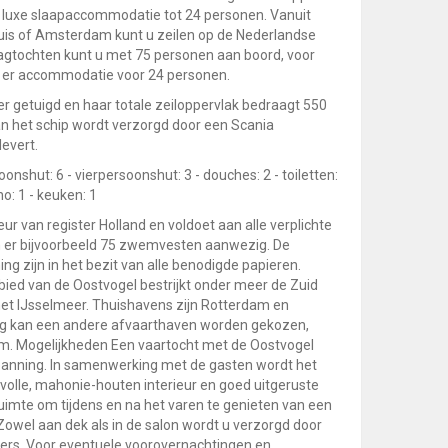
 luxe slaapaccommodatie tot 24 personen. Vanuit
uis of Amsterdam kunt u zeilen op de Nederlandse
agtochten kunt u met 75 personen aan boord, voor
 er accommodatie voor 24 personen.
er getuigd en haar totale zeiloppervlak bedraagt 550
n het schip wordt verzorgd door een Scania
levert.
onshut: 6 - vierpersoonshut: 3 - douches: 2 - toiletten:
ano: 1 - keuken: 1
eur van register Holland en voldoet aan alle verplichte
ijn er bijvoorbeeld 75 zwemvesten aanwezig. De
g zijn in het bezit van alle benodigde papieren.
ied van de Oostvogel bestrijkt onder meer de Zuid
et IJsselmeer. Thuishavens zijn Rotterdam en
rleg kan een andere afvaarthaven worden gekozen,
m. Mogelijkheden Een vaartocht met de Oostvogel
panning. In samenwerking met de gasten wordt het
rvolle, mahonie-houten interieur en goed uitgeruste
uimte om tijdens en na het varen te genieten van een
 Zowel aan dek als in de salon wordt u verzorgd door
s. Voor eventuele voorovernachtingen en