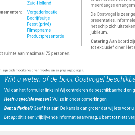
Zuid-Holland
meerdaagse arrangeme
enementen:
Vergaderlocatie
De Oostvogel is zeer ge
Bedrijfsuitje
presentaties, informele 
Feest (privé)
het schip zich uitsteke
Filmopname
jubileum.
Productpresentatie
Catering
Aan boord zij
tot exclusief diner. He
dt ruimte aan maximaal 75 personen.
en zijn onder voorbehoud van typefouten en prijswijzigingen.
Wilt u weten of de boot Oostvogel beschikba
Vul dan het formulier links in! Wij controleren de beschikbaarheid en ge
Heeft u speciale wensen
?
Vul ze in onder opmerkingen.
Bent u flexibel?
Geef het aan! De kans is dan groter dat wij iets voor 
Let op
:
dit is een vrijblijvende informatieaanvraag, u bent tot niets verp