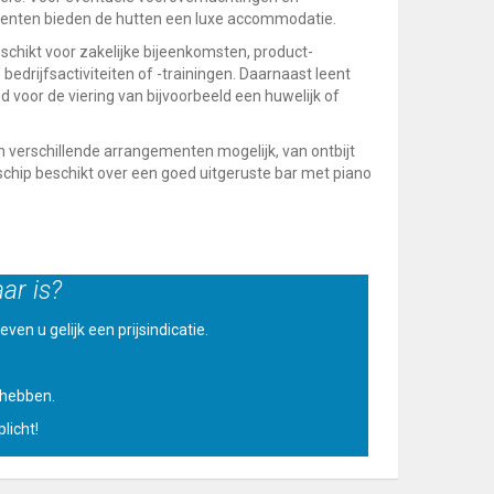
nten bieden de hutten een luxe accommodatie.
schikt voor zakelijke bijeenkomsten, product-
bedrijfsactiviteiten of -trainingen. Daarnaast leent
nd voor de viering van bijvoorbeeld een huwelijk of
n verschillende arrangementen mogelijk, van ontbijt
t schip beschikt over een goed uitgeruste bar met piano
ar is?
ven u gelijk een prijsindicatie.
u hebben.
licht!