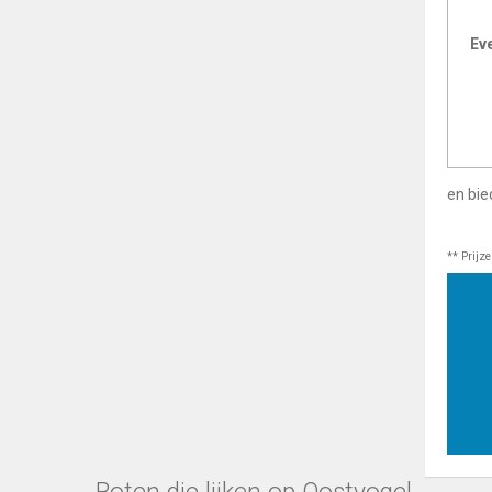
Ev
en bie
** Prijz