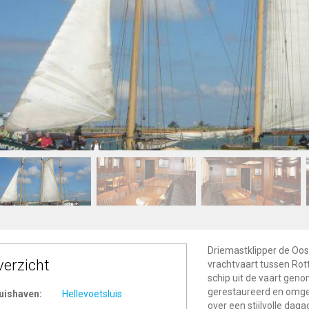
Driemastklipper de Oost
verzicht
vrachtvaart tussen Rot
schip uit de vaart geno
gerestaureerd en omge
uishaven:
Hellevoetsluis
over een stijlvolle da