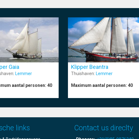
per Gaia
Klipper Beantra
shaven:
Lemmer
Thuishaven:
Lemmer
mum aantal personen:
40
Maximum aantal personen:
40
sche links
Contact us direclty