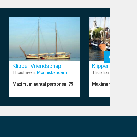
Klipper Vriendschap
Klipper Hoge Wier
Thuishaven:
Monnickendam
Thuishaven:
Muiden
Maximum aantal personen:
75
Maximum aantal pers