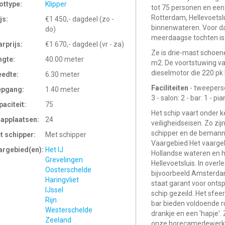
ottype:
Klipper
tot 75 personen en een
Rotterdam, Hellevoetsl
js:
€1 450,- dagdeel (zo -
binnenwateren. Voor d
do)
meerdaagse tochten is
arprijs:
€1 670,- dagdeel (vr - za)
Ze is drie-mast schoen
ngte:
40.00 meter
m2. De voortstuwing va
dieselmotor die 220 pk 
eedte:
6.30 meter
Faciliteiten
- tweeperso
epgang:
1.40 meter
3 - salon: 2 - bar: 1 - pi
paciteit:
75
Het schip vaart onder k
aapplaatsen:
24
veiligheidseisen. Zo z
schipper en de bemannin
t schipper:
Met schipper
Vaargebied Het vaargeb
argebied(en):
Het IJ
Hollandse wateren en h
Grevelingen
Hellevoetsluis. In ove
Oosterschelde
bijvoorbeeld Amsterda
Haringvliet
staat garant voor onts
IJssel
schip gezeild. Het sfee
Rijn
bar bieden voldoende r
Westerschelde
drankje en een 'hapje'.
Zeeland
onze horecamedewerker