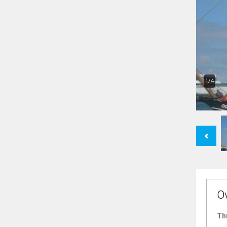
1/4
Previous
O
Th