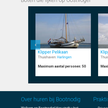
Boten die lijken op Oostvogel
Klip
Klipper Pelikaan
Thui
Thuishaven:
Harlingen
Maxi
Maximum aantal personen:
50
Over huren bij Bootnodig
Prakti