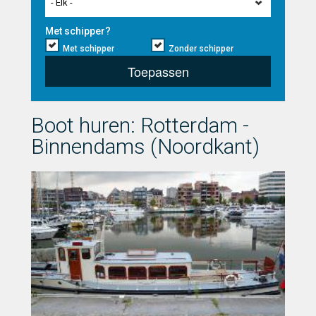
- Elk -
Met schipper?
Met schipper
Zonder schipper
Toepassen
Boot huren: Rotterdam -
Binnendams (Noordkant)