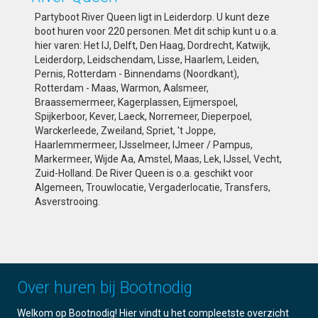
Partyboot River Queen ligt in Leiderdorp. U kunt deze
boot huren voor 220 personen. Met dit schip kunt u o.a.
hier varen: Het IJ, Delft, Den Haag, Dordrecht, Katwijk,
Leiderdorp, Leidschendam, Lisse, Haarlem, Leiden,
Pernis, Rotterdam - Binnendams (Noordkant),
Rotterdam - Maas, Warmon, Aalsmeer,
Braassemermeer, Kagerplassen, Eijmerspoel,
Spijkerboor, Kever, Laeck, Norremeer, Dieperpoel,
Warckerleede, Zweiland, Spriet, 't Joppe,
Haarlemmermeer, IJsselmeer, IJmeer / Pampus,
Markermeer, Wijde Aa, Amstel, Maas, Lek, IJssel, Vecht,
Zuid-Holland. De River Queen is o.a. geschikt voor
Algemeen, Trouwlocatie, Vergaderlocatie, Transfers,
Asverstrooing.
Over huren bij Bootnodig
Welkom op Bootnodig! Hier vindt u het compleetste overzicht